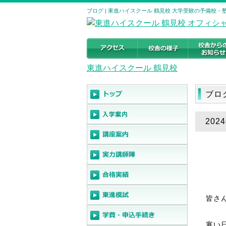
ブログ | 東進ハイスクール 鶴見校 大学受験の予備校・塾｜神
東進ハイスクール 鶴見校
ブロ
20
皆さ
寒い