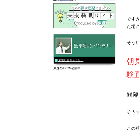
です
た場
そう
朝
東進広告ギャラリー
東進のTVCM公開中
験
間隔
そう
この