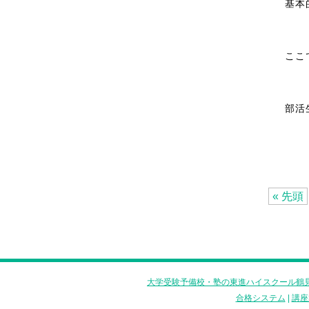
基本
ここ
部活
« 先頭
大学受験予備校・塾の東進ハイスクール鶴見
合格システム
|
講座