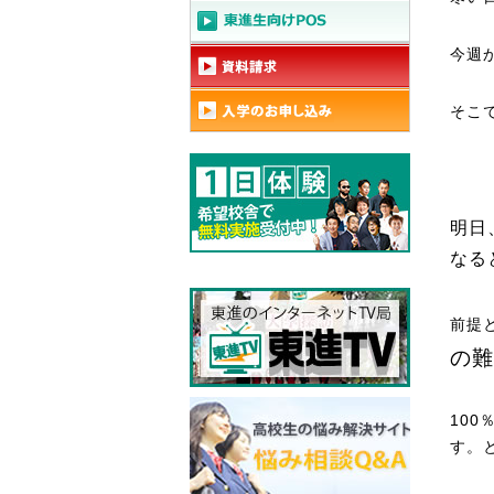
今週
そこ
明日
なる
前提
の難
10
す。