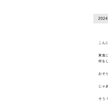
20
こん
東進
何を
おそ
じゃ
そう