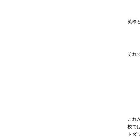
英検
それ
これ
校で
トダ