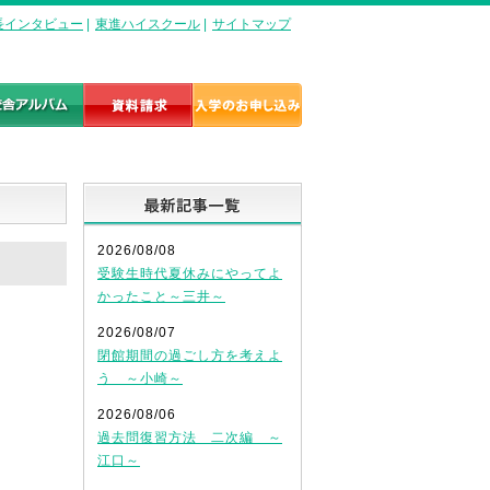
長インタビュー
|
東進ハイスクール
|
サイトマップ
最新記事一覧
2026/08/08
受験生時代夏休みにやってよ
かったこと～三井～
2026/08/07
閉館期間の過ごし方を考えよ
う ～小崎～
2026/08/06
過去問復習方法 二次編 ～
江口～