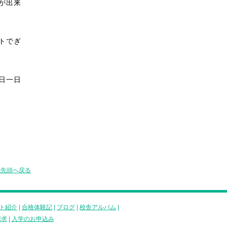
が出来
トでぎ
日一日
の先頭へ戻る
ト紹介
|
合格体験記
|
ブログ
|
校舎アルバム
|
請求
|
入学のお申込み