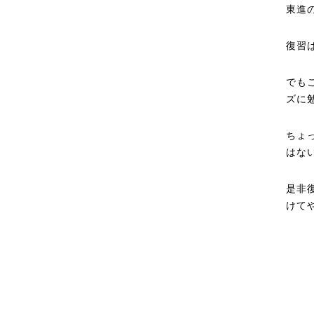
東進
復習
でも
ズに
ちょ
はな
是非
けて