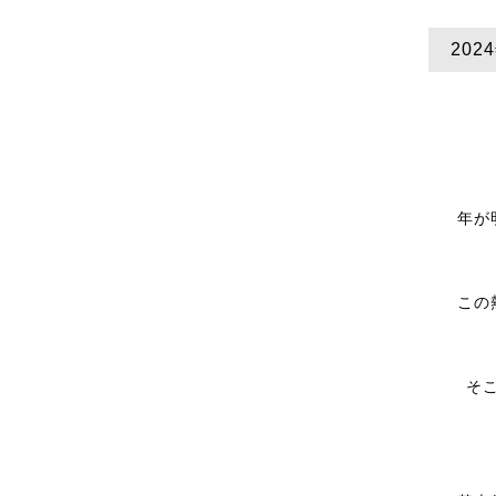
20
年が
この
そ