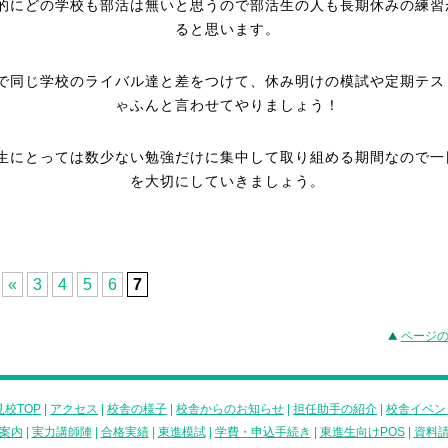
的にどの学校も部活は無いと思うので部活生の人も長期休みの練習
ると思います。
で同じ学校のライバル達と差をつけて、休み明けの模試や定期テス
ゃふんと言わせてやりましょう！
生にとっては数少ない勉強だけに集中して取り組める期間なので一
を大切にしていきましょう。
«
3
4
5
6
7
ページ
校TOP
|
アクセス
|
校舎の様子
|
校舎からのお知らせ
|
担任助手の紹介
|
校舎イベン
案内
|
実力講師陣
|
合格実績
|
東進模試
|
学費・申込手続き
|
東進生向けPOS
|
資料