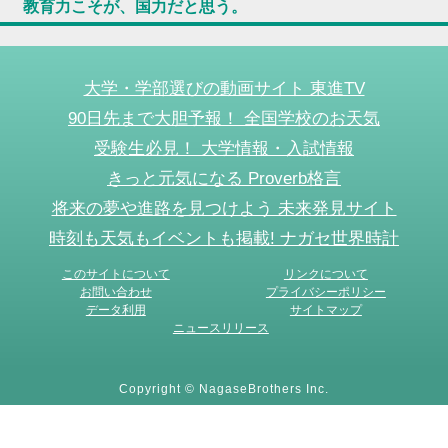
教育力こそが、国力だと思う。
大学・学部選びの動画サイト 東進TV
90日先まで大胆予報！ 全国学校のお天気
受験生必見！ 大学情報・入試情報
きっと元気になる Proverb格言
将来の夢や進路を見つけよう 未来発見サイト
時刻も天気もイベントも掲載! ナガセ世界時計
このサイトについて
リンクについて
お問い合わせ
プライバシーポリシー
データ利用
サイトマップ
ニュースリリース
Copyright © NagaseBrothers Inc.