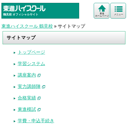
東進
鶴見校
オフィシャルサイト
メニュー
ホームページ
東進ハイスクール 鶴見校
»
サイトマップ
サイトマップ
トップページ
学習システム
講座案内
実力講師陣
合格実績
東進模試
学費・申込手続き