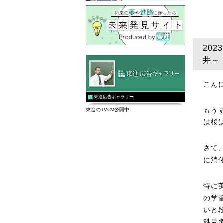
20
井～
こん
東進広告ギャラリー
もう
東進のTVCM公開中
は桜
さて
に消
特に
の学
いと
科目