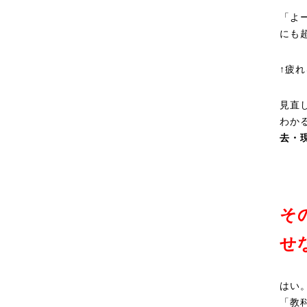
「よ
にも
↑疲
見直
わか
去・
そ
せ
はい
「教