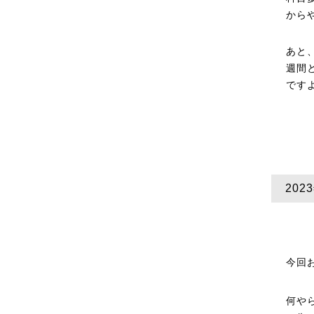
から
あと
週間
です
202
今回
何や