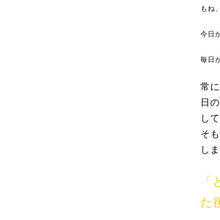
もね
今日
毎日
常に
日の
して
そも
しま
「
た