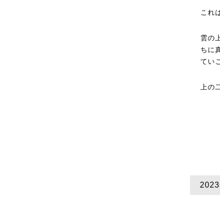
これ
雲の
ちに
てい
上の
20