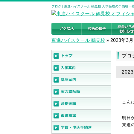
ブログ | 東進ハイスクール 鶴見校 大学受験の予備校・
東進ハイスクール 鶴見校
»
2023年3月
ブロ
20
こん
明日
東進