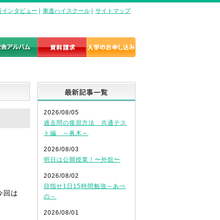
長インタビュー
|
東進ハイスクール
|
サイトマップ
最新記事一覧
2026/08/05
過去問の復習方法 共通テス
ト編 ～眞木～
2026/08/03
明日は公開授業！〜外舘〜
2026/08/02
目指せ1日15時間勉強～あべ
今回は
の～
。
2026/08/01