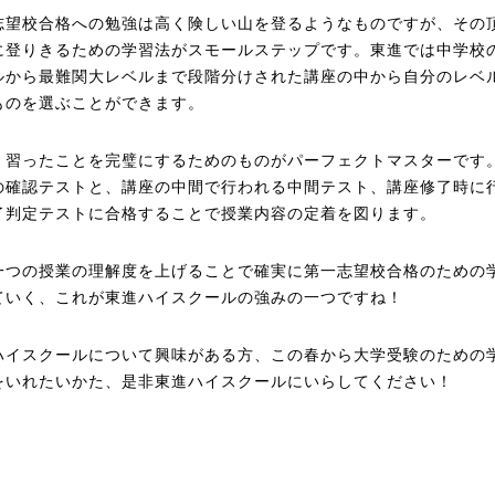
志望校合格への勉強は高く険しい山を登るようなものですが、その
に登りきるための学習法がスモールステップです。東進では中学校
ルから最難関大レベルまで段階分けされた講座の中から自分のレベ
ものを選ぶことができます。
、習ったことを完璧にするためのものがパーフェクトマスターです
の確認テストと、講座の中間で行われる中間テスト、講座修了時に
了判定テストに合格することで授業内容の定着を図ります。
一つの授業の理解度を上げることで確実に第一志望校合格のための
ていく、これが東進ハイスクールの強みの一つですね！
ハイスクールについて興味がある方、この春から大学受験のための
をいれたいかた、是非東進ハイスクールにいらしてください！