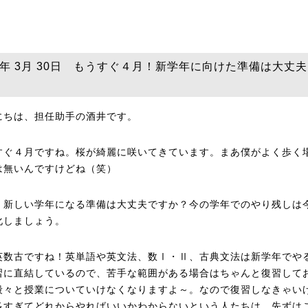
23年 3月 30日 もうすぐ４月！新学年に向けた準備は大丈
にちは、担任助手の酒井です。
すぐ４月ですね。桜が綺麗に咲いてきています。まあ僕がよく歩く
は無いんですけどね（笑）
、新しい学年になる準備は大丈夫ですか？今の学年でのやり残しは
化しましょう。
英数古ですね！英単語や英文法、数Ⅰ・Ⅱ、古典文法は新学年でや
習に直結しているので、苦手な範囲がある場合はちゃんと復習して
段々と授業についていけなくなりますよ～。なので復習しなきゃい
多すぎてどれからやればいいかわからないという人たちは、先ずは