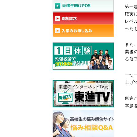
第一
確実
レベ
った
また
業後
る修
一つ
上げ
東進
本腰