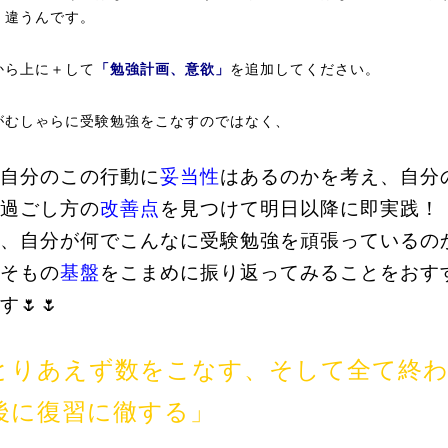
、違うんです。
から上に＋して
「勉強計画、意欲」
を追加してください。
がむしゃらに受験勉強をこなすのではなく、
自分のこの行動に
妥当性
はあるのかを考え、自分
過ごし方の
改善点
を見つけて明日以降に即実践！
、自分が何でこんなに受験勉強を頑張っているの
そもの
基盤
をこまめに振り返ってみることをおす
す🌷🌷
とりあえず数をこなす、そして全て終
後に復習に徹する」