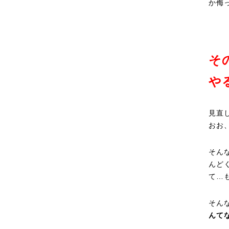
か侮
そ
や
見直
おお
そん
んど
て…
そん
んて