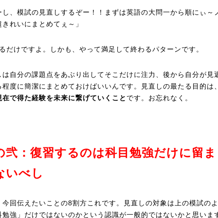
ーし、模試の見直しするぞー！！まずは英語の大問一から順にぃ～
超きれいにまとめてぇ～」
れるだけですよ。しかも、やって満足して終わるパターンです。
しは自分の課題点をあぶり出してそこだけに注力、後から自分が見
る程度に簡潔にまとめておけばいいんです。見直しの最たる目的は
現在で得た経験を未来に繋げていくこと
です。お忘れなく。
の弐：復習するのは科目勉強だけに留ま
ないべし
。今回伝えたいことの8割方これです。見直しの対象は上の模試の
科勉強」だけではないのかという認識が一般的ではないかと思いま