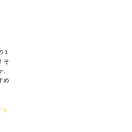
の１
！そ
か、
すめ
わっ