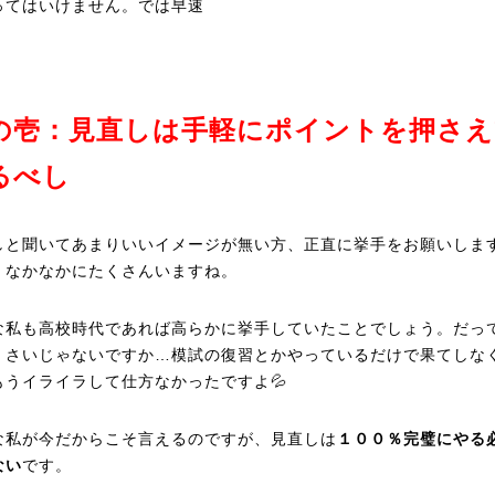
ってはいけません。では早速
の壱：見直しは手軽にポイントを押さえ
るべし
しと聞いてあまりいいイメージが無い方、正直に挙手をお願いします
、なかなかにたくさんいますね。
な私も高校時代であれば高らかに挙手していたことでしょう。だっ
くさいじゃないですか…模試の復習とかやっているだけで果てしな
もうイライラして仕方なかったですよ💦
な私が今だからこそ言えるのですが、見直しは
１００％完璧にやる
ない
です。