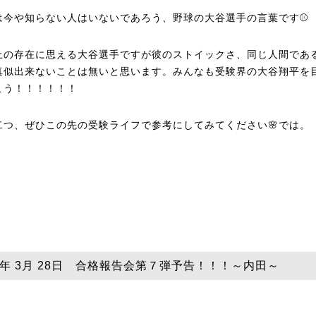
は今や知らない人はいないであろう、野球の大谷選手の言葉です⚾
上の存在に思える大谷選手ですが彼のストイックさ、同じ人間であ
真似出来ないことは無いと思います。みんなも受験界の大谷翔平を
こう！！！！！！
二つ、ぜひこの先の受験ライフで参考にしてみてください🌸では。
23年 3月 28日 合格報告会第７弾予告！！！～内田～