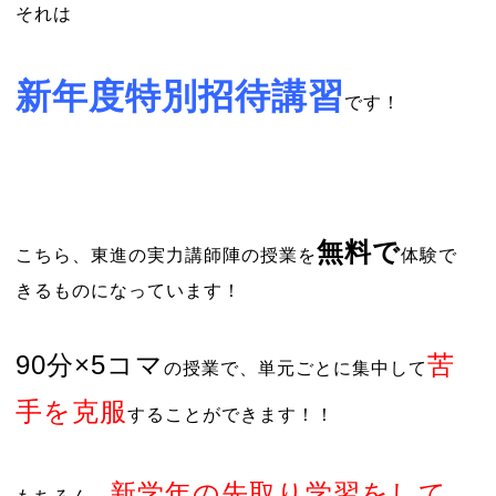
それは
新年度特別招待講
習
です！
無料で
こちら、東進の実力講師陣の授業を
体験で
きるものになっています！
90分×5コマ
苦
の授業で、単元ごとに集中して
手を克服
することができます！！
新学年の先取り学習をして