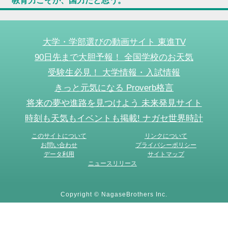
教育力こそが、国力だと思う。
大学・学部選びの動画サイト 東進TV
90日先まで大胆予報！ 全国学校のお天気
受験生必見！ 大学情報・入試情報
きっと元気になる Proverb格言
将来の夢や進路を見つけよう 未来発見サイト
時刻も天気もイベントも掲載! ナガセ世界時計
このサイトについて
リンクについて
お問い合わせ
プライバシーポリシー
データ利用
サイトマップ
ニュースリリース
Copyright © NagaseBrothers Inc.