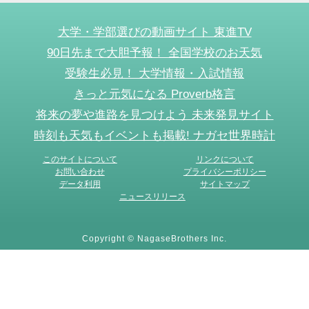
大学・学部選びの動画サイト 東進TV
90日先まで大胆予報！ 全国学校のお天気
受験生必見！ 大学情報・入試情報
きっと元気になる Proverb格言
将来の夢や進路を見つけよう 未来発見サイト
時刻も天気もイベントも掲載! ナガセ世界時計
このサイトについて
リンクについて
お問い合わせ
プライバシーポリシー
データ利用
サイトマップ
ニュースリリース
Copyright © NagaseBrothers Inc.