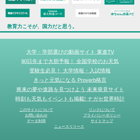
教育力こそが、国力だと思う。
大学・学部選びの動画サイト 東進TV
90日先まで大胆予報！ 全国学校のお天気
受験生必見！ 大学情報・入試情報
きっと元気になる Proverb格言
将来の夢や進路を見つけよう 未来発見サイト
時刻も天気もイベントも掲載! ナガセ世界時計
このサイトについて
リンクについて
お問い合わせ
プライバシーポリシー
データ利用
サイトマップ
ニュースリリース