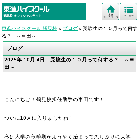
東進
鶴見校
オフィシャルサイト
メニュー
ホームページ
東進ハイスクール 鶴見校
»
ブログ
»
受験生の１０月って何す
る？ ～車田～
ブログ
2025年 10月 4日 受験生の１０月って何する？ ～車
田～
こんにちは！鶴見校担任助手の車田です！
ついに10月に入りましたね！
私は大学の秋学期がようやく始まって久しぶりに大学