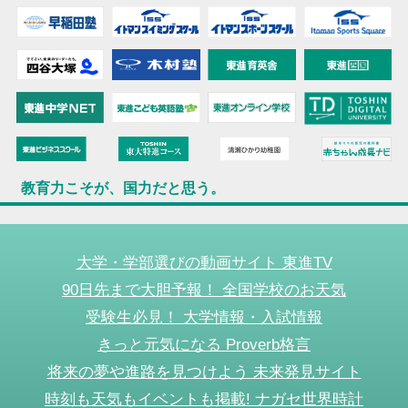
教育力こそが、国力だと思う。
大学・学部選びの動画サイト 東進TV
90日先まで大胆予報！ 全国学校のお天気
受験生必見！ 大学情報・入試情報
きっと元気になる Proverb格言
将来の夢や進路を見つけよう 未来発見サイト
時刻も天気もイベントも掲載! ナガセ世界時計