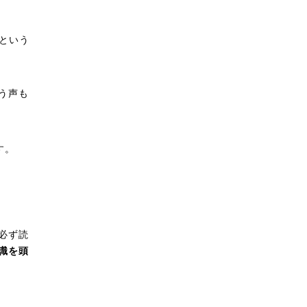
という
う声も
す。
必ず読
識を頭