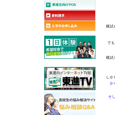
模試
でも
模試
しか
か
そ