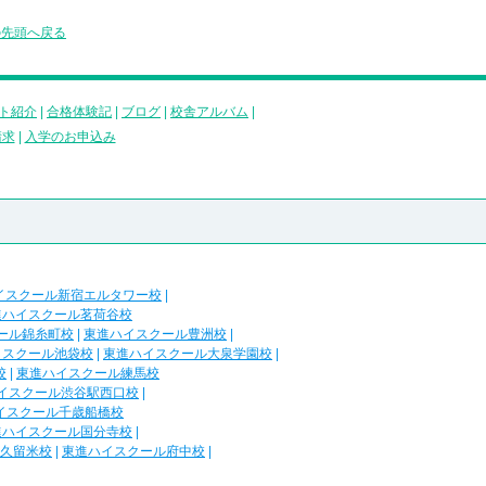
の先頭へ戻る
ト紹介
|
合格体験記
|
ブログ
|
校舎アルバム
|
請求
|
入学のお申込み
イスクール新宿エルタワー校
|
進ハイスクール茗荷谷校
ール錦糸町校
|
東進ハイスクール豊洲校
|
イスクール池袋校
|
東進ハイスクール大泉学園校
|
校
|
東進ハイスクール練馬校
イスクール渋谷駅西口校
|
イスクール千歳船橋校
進ハイスクール国分寺校
|
久留米校
|
東進ハイスクール府中校
|