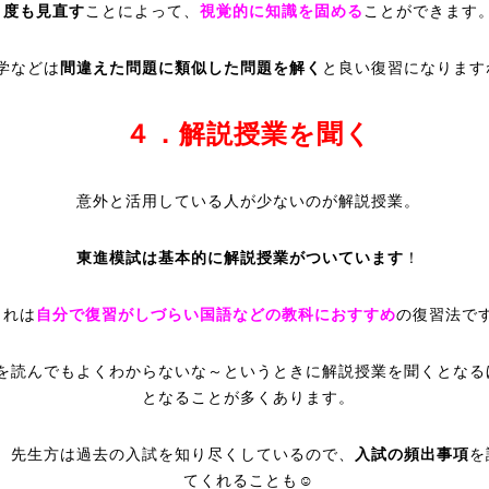
度も見直す
ことによって、
視覚的に知識を固める
ことができます
学などは
間違えた問題に類似した問題を解く
と良い復習になります
４．解説授業を聞く
意外と活用している人が少ないのが解説授業。
東進模試は基本的に解説授業がついています
！
これは
自分で復習がしづらい国語などの教科におすすめ
の復習法で
を読んでもよくわからないな～というときに解説授業を聞くとなる
となることが多くあります。
、先生方は過去の入試を知り尽くしているので、
入試の頻出事項
を
てくれることも☺