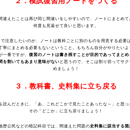
２．模試復習用ノートをつくる
間違えたことは再び同じ間違いをしやすいので、ノートにまとめて
何度も見返せて良いと思います。
こで注意したいのが、ノートは教科ごとに別のものを用意する必要
丁寧にまとめる必要もないということ。もちろん自分がやりたいよ
が一番ですが、
復習のノートは書き残すことが目的であってまとめ
間を割いてもあまり意味がない
と思うので、そこは割り切ってサク
めましょう！
３．教科書、史料集に立ち戻る
を読んだときに、「あ、これどこかで見たことあったな～」と思っ
その「どこか」に立ち戻りましょう！
地歴公民などの暗記科目では、間違えた問題の
史料集に該当する箇