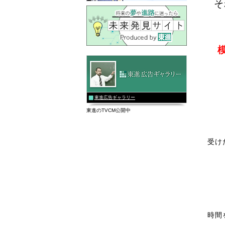
そ
東進広告ギャラリー
東進のTVCM公開中
受け
時間