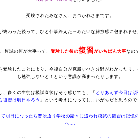
受験されたみなさん、おつかれさまです。
が終わった後って、ひと仕事終えた～みたいな解放感に包まれませ
復習
、模試の何が大事って、
受験した後の
がいちばん大事
なの
を受験したことにより、今後自分が克服すべき分野がわかったり、
も勉強しないと！という意識が高まったりします。
し、多くの生徒は模試直後はそう感じても、「
とりあえず今日は頑
ら復習は明日やろう
」という考えになってしまいがちだと思うので
して明日になったら普段通り学校の諸々に追われ模試の復習は記憶
へ….