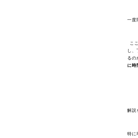
一度
こ
し、
るの
に時
解説
特に