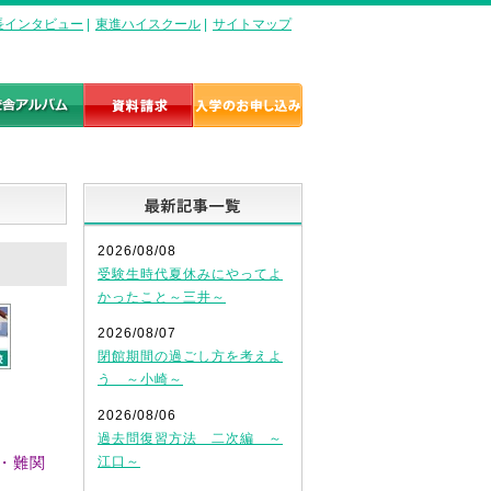
長インタビュー
|
東進ハイスクール
|
サイトマップ
最新記事一覧
2026/08/08
受験生時代夏休みにやってよ
かったこと～三井～
2026/08/07
閉館期間の過ごし方を考えよ
う ～小崎～
2026/08/06
過去問復習方法 二次編 ～
・難関
江口～