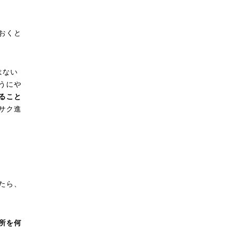
おくと
はない
うにや
ること
サク進
たら、
所を何