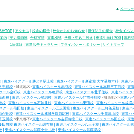
ページ
校TOP
|
アクセス
|
校舎の様子
|
校舎からのお知らせ
|
担任助手の紹介
|
校舎イベン
案内
|
実力講師陣
|
合格実績
|
東進模試
|
学費・申込手続き
|
東進生向けPOS
|
資料
1日体験
|
東進広告ギャラリー
|
プライバシー・ポリシー
|
サイトマップ
校
|
東進ハイスクール勝どき駅上校
|
東進ハイスクール新宿校 大学受験本科
|
東進ハ
人形町校
<城北地区>
東進ハイスクール赤羽校
|
東進ハイスクール本郷三丁目校
|
東
クール金町校
|
東進ハイスクール亀戸校
|
東進ハイスクール北千住校
|
東進ハイスク
葛西校
|
東進ハイスクール船堀校
|
東進ハイスクール門前仲町校
<城西地区>
東進ハ
寺校
|
東進ハイスクール石神井校
|
東進ハイスクール巣鴨校
|
東進ハイスクール成増
スクール蒲田校
|
東進ハイスクール五反田校
|
東進ハイスクール三軒茶屋校
|
東進ハ
由が丘校
|
東進ハイスクール成城学園前駅校
|
東進ハイスクール千歳烏山校
|
東進ハ
子玉川校
<東京都下>
東進ハイスクール吉祥寺南口校
|
東進ハイスクール国立校
|
東
ル田無校
東進ハイスクール調布校
|
東進ハイスクール八王子校
|
東進ハイスクール東
校
|
東進ハイスクール武蔵小金井校
|
東進ハイスクール武蔵境校
|