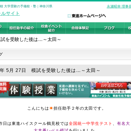
見校 大学受験の予備校・塾｜神奈川県
永瀬昭幸 理事
模試を受験した後は…～太田～
グ
19年 5月 27日 模試を受験した後は…～太田～
こんにちは
☀
担任助手２年の太田です。
昨日は東進ハイスクール鶴見校では
全国統一中学生テスト
、
有名大
大本番レベル模試
を行いました。