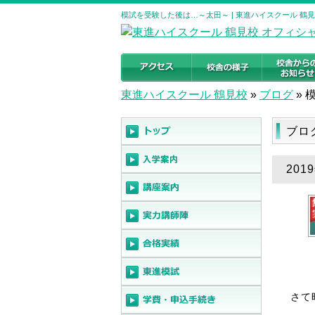
模試を受験した後は…～太田～ | 東進ハイスクール 鶴
東進ハイスクール 鶴見校
»
ブログ
»
ブロ
20
さて