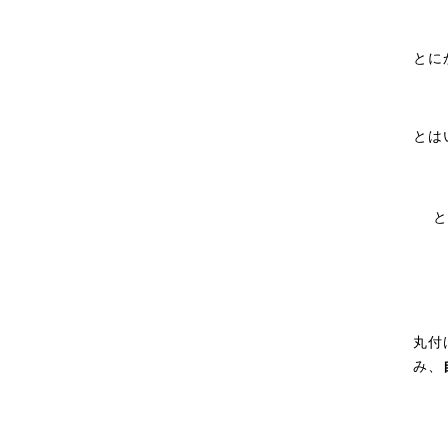
とに
とは
と
丸付
み、