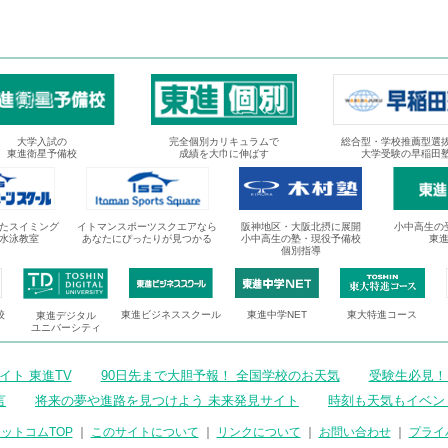
大学入試の
完全個別カリキュラムで
総合型・学校推薦型選
東進衛星予備校
成績を大巾に伸ばす
大学受験の早稲田
たスイミング
イトマンスポーツスクエアなら
阪神地区・大阪北摂に展開
小中高生の
水泳教室
あなたにぴったりが見つかる
小中高生の塾・現役予備校
東
個別指導
校
東進ビジネススクール
東進中学NET
東大特進コース
東進デジタル
ユニバーシティ
ト 東進TV
90日先まで大胆予報！ 全国学校のお天気
受験生必見！
言
将来の夢や進路を見つけよう 未来発見サイト
時刻も天気もイベン
ットコムTOP
｜
このサイトについて
｜
リンクについて
｜
お問い合わせ
｜
プライ