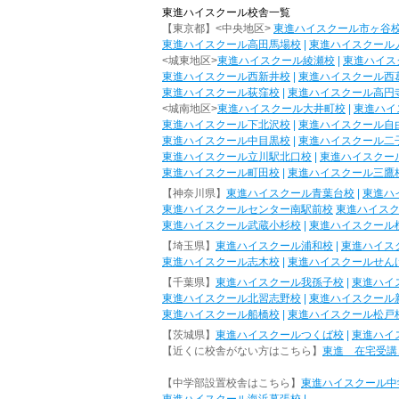
東進ハイスクール校舎一覧
【東京都】<中央地区>
東進ハイスクール市ヶ谷
東進ハイスクール高田馬場校
|
東進ハイスクール
<城東地区>
東進ハイスクール綾瀬校
|
東進ハイス
東進ハイスクール西新井校
|
東進ハイスクール西
東進ハイスクール荻窪校
|
東進ハイスクール高円
<城南地区>
東進ハイスクール大井町校
|
東進ハイ
東進ハイスクール下北沢校
|
東進ハイスクール自
東進ハイスクール中目黒校
|
東進ハイスクール二
東進ハイスクール立川駅北口校
|
東進ハイスクー
東進ハイスクール町田校
|
東進ハイスクール三鷹
【神奈川県】
東進ハイスクール青葉台校
|
東進ハ
東進ハイスクールセンター南駅前校
東進ハイス
東進ハイスクール武蔵小杉校
|
東進ハイスクール
【埼玉県】
東進ハイスクール浦和校
|
東進ハイス
東進ハイスクール志木校
|
東進ハイスクールせん
【千葉県】
東進ハイスクール我孫子校
|
東進ハイ
東進ハイスクール北習志野校
|
東進ハイスクール
東進ハイスクール船橋校
|
東進ハイスクール松戸
【茨城県】
東進ハイスクールつくば校
|
東進ハイ
【近くに校舎がない方はこちら】
東進 在宅受講
【中学部設置校舎はこちら】
東進ハイスクール中