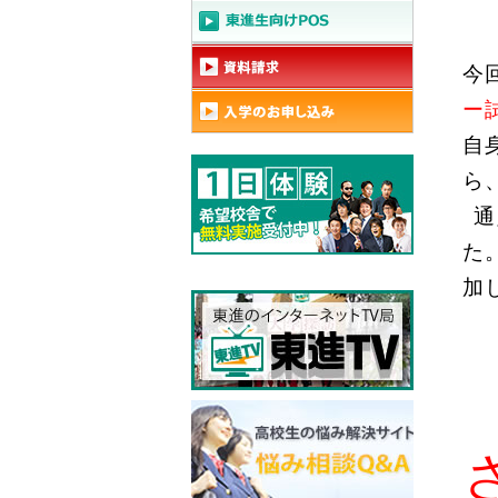
今
ー
自
ら
通
た
加