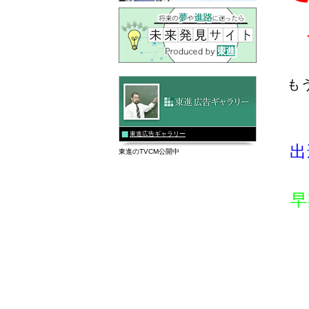
も
東進広告ギャラリー
出
東進のTVCM公開中
早