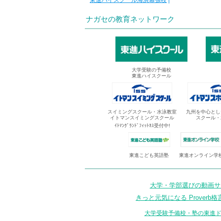
東進ハイスクール海浜幕張校
|
ナガセの教育ネットワーク
大学受験の予備校
東進ハイスクール
スイミングスクール・水泳教室
九州を中心とし
イトマンスイミングスクール
スクール・
ｲﾄﾏﾝｸﾞﾗﾝﾄﾞﾌｨｯﾄﾈｽ受付中!
東進オンライン学
東進こども英語塾
大学・学部選びの動画サイ
きっと元気になる Proverb格
大学受験予備校・塾の東進ド