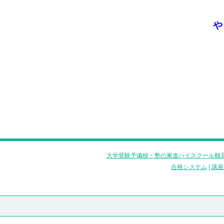
や
大学受験予備校・塾の東進ハイスクール鶴見
合格システム
|
講座