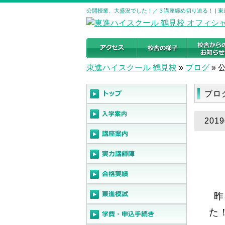
公開授業、大盛況でした！／３講座締め切り迫る！ | 
東進ハイスクール 鶴見校
»
ブログ
»
ブロ
20
昨
た