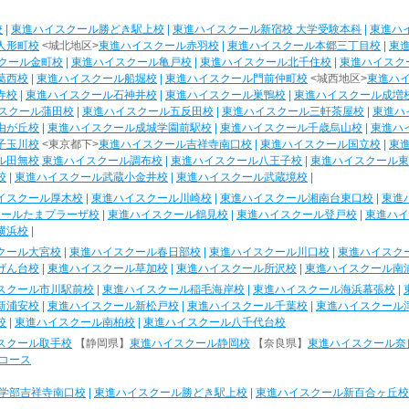
校
|
東進ハイスクール勝どき駅上校
|
東進ハイスクール新宿校 大学受験本科
|
東進ハ
人形町校
<城北地区>
東進ハイスクール赤羽校
|
東進ハイスクール本郷三丁目校
|
東
クール金町校
|
東進ハイスクール亀戸校
|
東進ハイスクール北千住校
|
東進ハイスク
葛西校
|
東進ハイスクール船堀校
|
東進ハイスクール門前仲町校
<城西地区>
東進ハ
寺校
|
東進ハイスクール石神井校
|
東進ハイスクール巣鴨校
|
東進ハイスクール成増
スクール蒲田校
|
東進ハイスクール五反田校
|
東進ハイスクール三軒茶屋校
|
東進ハ
由が丘校
|
東進ハイスクール成城学園前駅校
|
東進ハイスクール千歳烏山校
|
東進ハ
子玉川校
<東京都下>
東進ハイスクール吉祥寺南口校
|
東進ハイスクール国立校
|
東
ル田無校
東進ハイスクール調布校
|
東進ハイスクール八王子校
|
東進ハイスクール東
校
|
東進ハイスクール武蔵小金井校
|
東進ハイスクール武蔵境校
|
イスクール厚木校
|
東進ハイスクール川崎校
|
東進ハイスクール湘南台東口校
|
東進
クールたまプラーザ校
|
東進ハイスクール鶴見校
|
東進ハイスクール登戸校
|
東進ハイ
横浜校
|
クール大宮校
|
東進ハイスクール春日部校
|
東進ハイスクール川口校
|
東進ハイスク
げん台校
|
東進ハイスクール草加校
|
東進ハイスクール所沢校
|
東進ハイスクール南
スクール市川駅前校
|
東進ハイスクール稲毛海岸校
|
東進ハイスクール海浜幕張校
|
新浦安校
|
東進ハイスクール新松戸校
|
東進ハイスクール千葉校
|
東進ハイスクール
校
|
東進ハイスクール南柏校
|
東進ハイスクール八千代台校
スクール取手校
【静岡県】
東進ハイスクール静岡校
【奈良県】
東進ハイスクール奈
コース
学部吉祥寺南口校
|
東進ハイスクール勝どき駅上校
|
東進ハイスクール新百合ヶ丘校