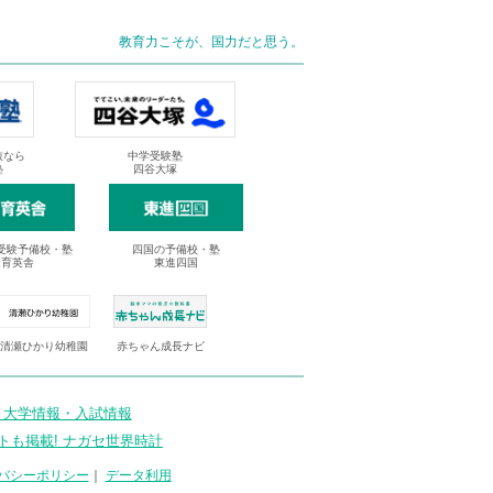
教育力こそが、国力だと思う。
抜なら
中学受験塾
塾
四谷大塚
受験予備校・塾
四国の予備校・塾
進育英舎
東進四国
清瀬ひかり幼稚園
赤ちゃん成長ナビ
 大学情報・入試情報
トも掲載! ナガセ世界時計
バシーポリシー
｜
データ利用