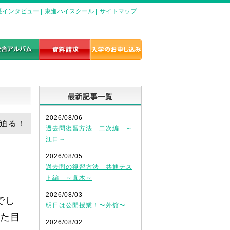
長インタビュー
|
東進ハイスクール
|
サイトマップ
最新記事一覧
2026/08/06
り迫る！
過去問復習方法 二次編 ～
江口～
2026/08/05
過去問の復習方法 共通テス
ト編 ～眞木～
2026/08/03
でし
明日は公開授業！〜外舘〜
た目
2026/08/02