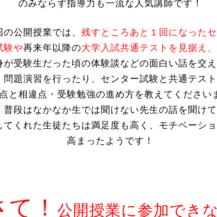
のみならず指導力も一流な人気講師です！
回の公開授業では、
残すところあと１回になったセ
試験や
再来年以降の
大学入試共通テストを見据え、
身が受験生だった頃の体験談などの面白い話を交え
、問題演習を行ったり、センター試験と共通テスト
点と相違点・受験勉強の進め方を教えてください
。普段はなかなか生では聞けない先生の話を聞けて
してくれた生徒たちは満足度も高く、モチベーショ
高まったようです！
さて！
公開授業に参加でき