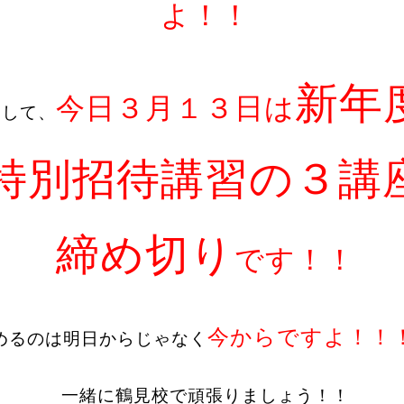
よ！！
新年
今日３月１３日は
そして、
特別招待講習の３講
締め切
り
です！！
今からですよ！！
めるのは明日からじゃなく
一緒に鶴見校で頑張りましょう！！