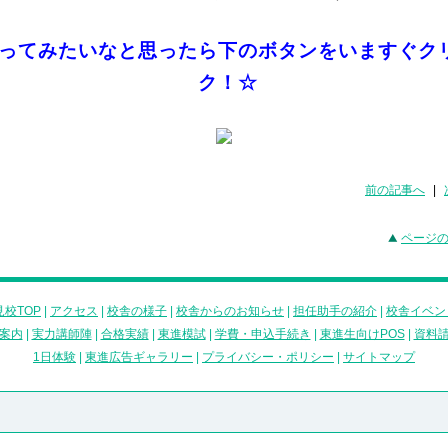
ってみたいなと思ったら下のボタンをいますぐク
ク！☆
前の記事へ
|
ページ
校TOP
|
アクセス
|
校舎の様子
|
校舎からのお知らせ
|
担任助手の紹介
|
校舎イベン
案内
|
実力講師陣
|
合格実績
|
東進模試
|
学費・申込手続き
|
東進生向けPOS
|
資料
1日体験
|
東進広告ギャラリー
|
プライバシー・ポリシー
|
サイトマップ