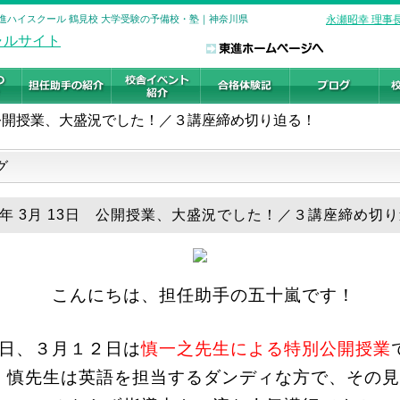
東進ハイスクール 鶴見校 大学受験の予備校・塾｜神奈川県
永瀬昭幸 理事
公開授業、大盛況でした！／３講座締め切り迫る！
グ
19年 3月 13日 公開授業、大盛況でした！／３講座締め切
こんにちは、担任助手の五十嵐です！
日、３月１２日は
慎一之先生による特別公開授業
！慎先生は英語を担当するダンディな方で、その見