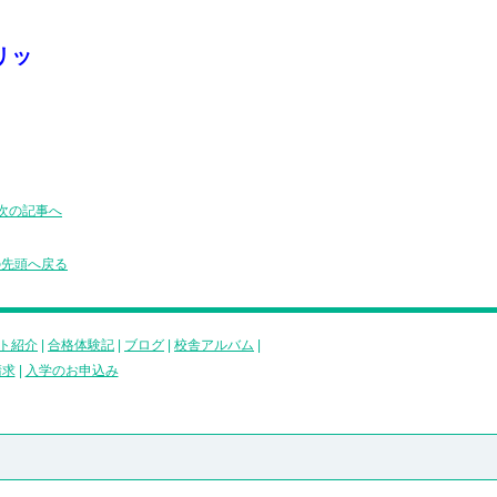
リッ
次の記事へ
の先頭へ戻る
ト紹介
|
合格体験記
|
ブログ
|
校舎アルバム
|
請求
|
入学のお申込み