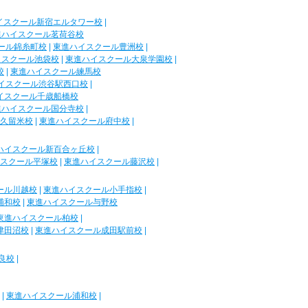
イスクール新宿エルタワー校
|
進ハイスクール茗荷谷校
ール錦糸町校
|
東進ハイスクール豊洲校
|
イスクール池袋校
|
東進ハイスクール大泉学園校
|
校
|
東進ハイスクール練馬校
イスクール渋谷駅西口校
|
イスクール千歳船橋校
進ハイスクール国分寺校
|
久留米校
|
東進ハイスクール府中校
|
ハイスクール新百合ヶ丘校
|
スクール平塚校
|
東進ハイスクール藤沢校
|
ール川越校
|
東進ハイスクール小手指校
|
浦和校
|
東進ハイスクール与野校
東進ハイスクール柏校
|
津田沼校
|
東進ハイスクール成田駅前校
|
良校
|
|
東進ハイスクール浦和校
|