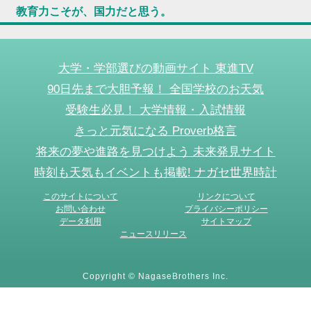
教育力こそが、国力だと思う。
大学・学部選びの動画サイト 東進TV
90日先まで大胆予報！ 全国学校のお天気
受験生必見！ 大学情報・入試情報
きっと元気になる Proverb格言
将来の夢や進路を見つけよう 未来発見サイト
時刻も天気もイベントも掲載! ナガセ世界時計
このサイトについて
リンクについて
お問い合わせ
プライバシーポリシー
データ利用
サイトマップ
ニュースリリース
Copyright © NagaseBrothers Inc.