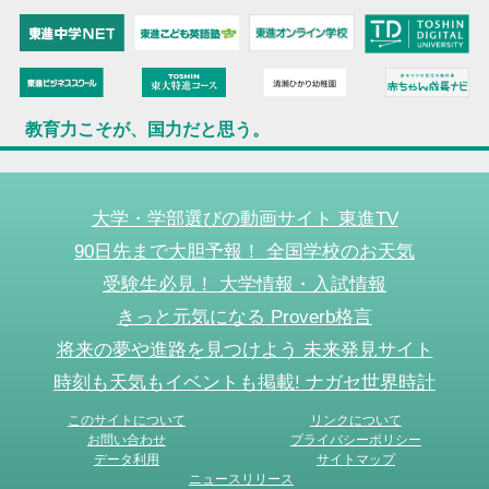
教育力こそが、国力だと思う。
大学・学部選びの動画サイト 東進TV
90日先まで大胆予報！ 全国学校のお天気
受験生必見！ 大学情報・入試情報
きっと元気になる Proverb格言
将来の夢や進路を見つけよう 未来発見サイト
時刻も天気もイベントも掲載! ナガセ世界時計
このサイトについて
リンクについて
お問い合わせ
プライバシーポリシー
データ利用
サイトマップ
ニュースリリース