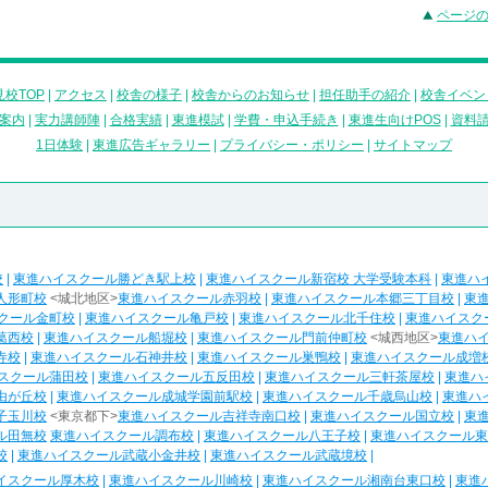
ページ
校TOP
|
アクセス
|
校舎の様子
|
校舎からのお知らせ
|
担任助手の紹介
|
校舎イベン
案内
|
実力講師陣
|
合格実績
|
東進模試
|
学費・申込手続き
|
東進生向けPOS
|
資料
1日体験
|
東進広告ギャラリー
|
プライバシー・ポリシー
|
サイトマップ
校
|
東進ハイスクール勝どき駅上校
|
東進ハイスクール新宿校 大学受験本科
|
東進ハ
人形町校
<城北地区>
東進ハイスクール赤羽校
|
東進ハイスクール本郷三丁目校
|
東
クール金町校
|
東進ハイスクール亀戸校
|
東進ハイスクール北千住校
|
東進ハイスク
葛西校
|
東進ハイスクール船堀校
|
東進ハイスクール門前仲町校
<城西地区>
東進ハ
寺校
|
東進ハイスクール石神井校
|
東進ハイスクール巣鴨校
|
東進ハイスクール成増
スクール蒲田校
|
東進ハイスクール五反田校
|
東進ハイスクール三軒茶屋校
|
東進ハ
由が丘校
|
東進ハイスクール成城学園前駅校
|
東進ハイスクール千歳烏山校
|
東進ハ
子玉川校
<東京都下>
東進ハイスクール吉祥寺南口校
|
東進ハイスクール国立校
|
東
ル田無校
東進ハイスクール調布校
|
東進ハイスクール八王子校
|
東進ハイスクール東
校
|
東進ハイスクール武蔵小金井校
|
東進ハイスクール武蔵境校
|
イスクール厚木校
|
東進ハイスクール川崎校
|
東進ハイスクール湘南台東口校
|
東進