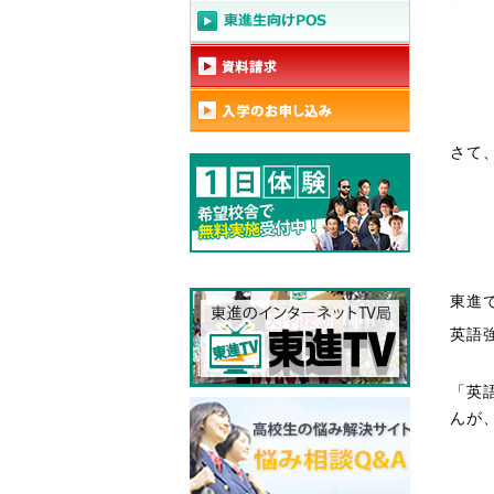
さて
東進
英語
「英
んが、