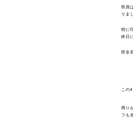
班員
りまし
特に
終日
班全
この
周り
フも