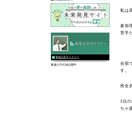
私は
参加
苦手
東進広告ギャラリー
合宿
東進のTVCM公開中
す。
班全
1位
ちゃ