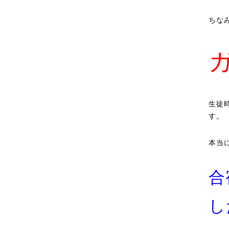
ちな
生徒
す。
本当
合
し