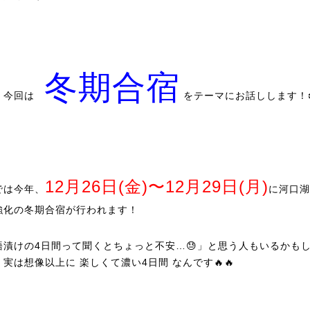
冬期合宿
、今回は
をテーマにお話しします！❄
12月26日(金)〜12月29日(月)
では今年、
に河口湖
強化の冬期合宿が行われます！
語漬けの4日間って聞くとちょっと不安…😓」と思う人もいるかも
実は想像以上に 楽しくて濃い4日間 なんです🔥🔥