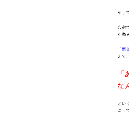
そし
合宿
た📚
「面
えて
「
な
とい
にして