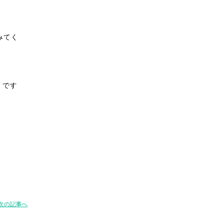
みてく
ス
です
次の記事へ