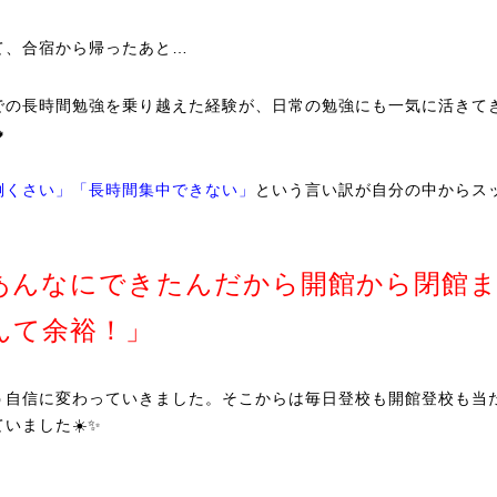
て、合宿から帰ったあと…
での長時間勉強を乗り越えた経験が、日常の勉強にも一気に活きて

倒くさい」「長時間集中できない」
という言い訳が自分の中からス
、
あんなにできたんだから開館から閉館
んて余裕！」
う自信に変わっていきました。そこからは毎日登校も開館登校も当
いました☀️✨