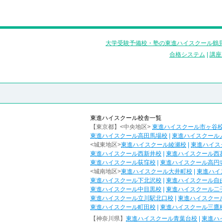
大学受験予備校・塾の東進ハイスクール鶴見
合格システム
|
講座
東進ハイスクール校舎一覧
【東京都】<中央地区>
東進ハイスクール市ヶ谷
東進ハイスクール高田馬場校
|
東進ハイスクール
<城東地区>
東進ハイスクール綾瀬校
|
東進ハイス
東進ハイスクール西新井校
|
東進ハイスクール西
東進ハイスクール荻窪校
|
東進ハイスクール高円
<城南地区>
東進ハイスクール大井町校
|
東進ハイ
東進ハイスクール下北沢校
|
東進ハイスクール自
東進ハイスクール中目黒校
|
東進ハイスクール二
東進ハイスクール立川駅北口校
|
東進ハイスクー
東進ハイスクール町田校
|
東進ハイスクール三鷹
【神奈川県】
東進ハイスクール青葉台校
|
東進ハ