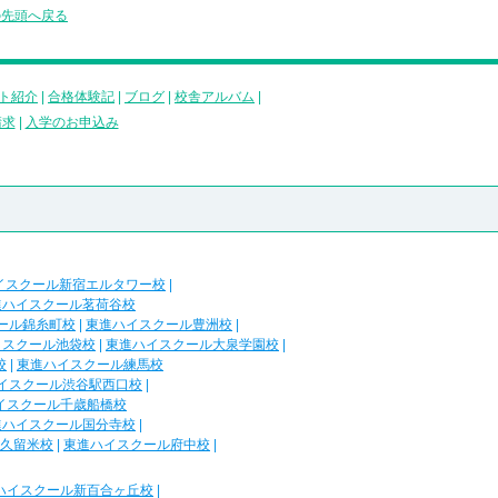
の先頭へ戻る
ト紹介
|
合格体験記
|
ブログ
|
校舎アルバム
|
請求
|
入学のお申込み
イスクール新宿エルタワー校
|
進ハイスクール茗荷谷校
ール錦糸町校
|
東進ハイスクール豊洲校
|
イスクール池袋校
|
東進ハイスクール大泉学園校
|
校
|
東進ハイスクール練馬校
イスクール渋谷駅西口校
|
イスクール千歳船橋校
進ハイスクール国分寺校
|
久留米校
|
東進ハイスクール府中校
|
ハイスクール新百合ヶ丘校
|