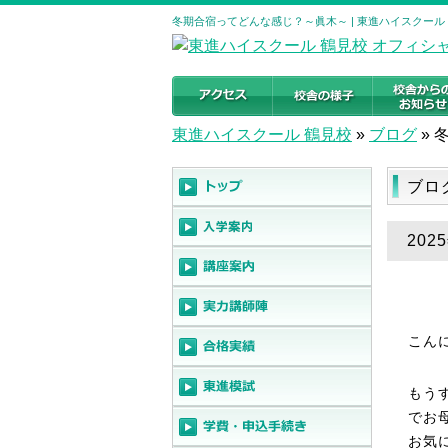
冬期合宿ってどんな感じ？～眞木～ | 東進ハイスクール
東進ハイスクール 鶴見校
»
ブログ
»
ブロ
20
こん
もう
でお
お気に