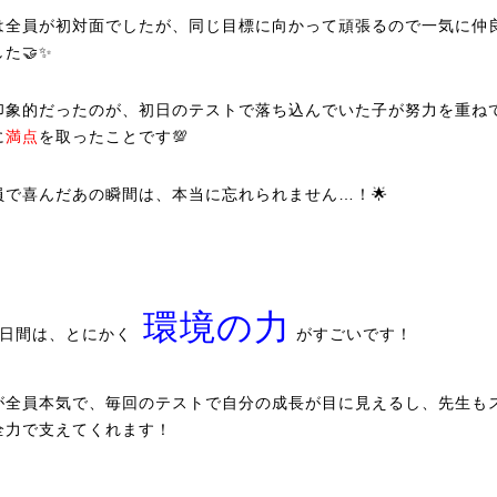
は全員が初対面でしたが、同じ目標に向かって頑張るので一気に仲
た🤝✨
印象的だったのが、初日のテストで落ち込んでいた子が努力を重ね
に
満点
を取ったことです💯
員で喜んだあの瞬間は、本当に忘れられません…！🌟
環境の力
4日間は、とにかく
がすごいです！
が全員本気で、毎回のテストで自分の成長が目に見えるし、先生も
全力で支えてくれます！