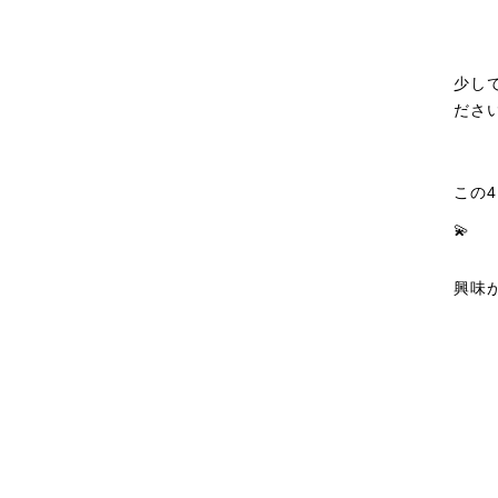
少し
ださ
この
💫
興味