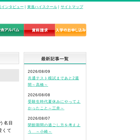
長インタビュー
|
東進ハイスクール
|
サイトマップ
最新記事一覧
2026/08/09
共通テスト模試まであと2週
間～高橋～
2026/08/08
受験生時代夏休みにやってよ
かったこと～三井～
2026/08/07
う名目
閉館期間の過ごし方を考えよ
愛くて
う ～小崎～