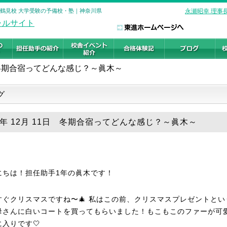
 鶴見校 大学受験の予備校・塾｜神奈川県
永瀬昭幸 理事
冬期合宿ってどんな感じ？～眞木～
グ
25年 12月 11日 冬期合宿ってどんな感じ？～眞木～
にちは！担任助手1年の眞木です！
すぐクリスマスですね〜🎄 私はこの前、クリスマスプレゼントとい
母さんに白いコートを買ってもらいました！もこもこのファーが可
入りです🤍