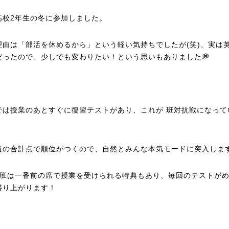
高校2年生の冬に参加しました。
理由は「部活を休めるから」という軽い気持ちでしたが(笑)、実は
だったので、少しでも変わりたい！という思いもありました💭
では授業のあとすぐに復習テストがあり、これが 班対抗戦になって
員の合計点で順位がつくので、自然とみんな本気モードに突入します
の班は一番前の席で授業を受けられる特典もあり、毎回のテストが
盛り上がります！