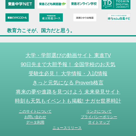
教育力こそが、国力だと思う。
大学・学部選びの動画サイト 東進TV
90日先まで大胆予報！ 全国学校のお天気
受験生必見！ 大学情報・入試情報
きっと元気になる Proverb格言
将来の夢や進路を見つけよう 未来発見サイト
時刻も天気もイベントも掲載! ナガセ世界時計
このサイトについて
リンクについて
お問い合わせ
プライバシーポリシー
データ利用
サイトマップ
ニュースリリース