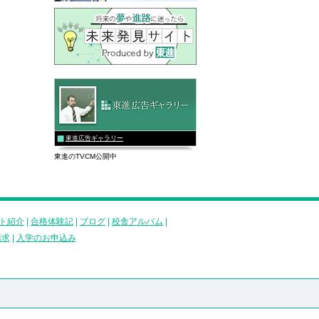
東進広告ギャラリー
東進のTVCM公開中
ト紹介
|
合格体験記
|
ブログ
|
校舎アルバム
|
請求
|
入学のお申込み