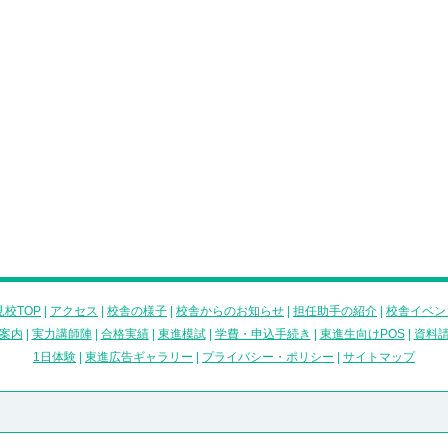
校TOP
|
アクセス
|
校舎の様子
|
校舎からのお知らせ
|
担任助手の紹介
|
校舎イベン
案内
|
実力講師陣
|
合格実績
|
東進模試
|
学費・申込手続き
|
東進生向けPOS
|
資料
1日体験
|
東進広告ギャラリー
|
プライバシー・ポリシー
|
サイトマップ