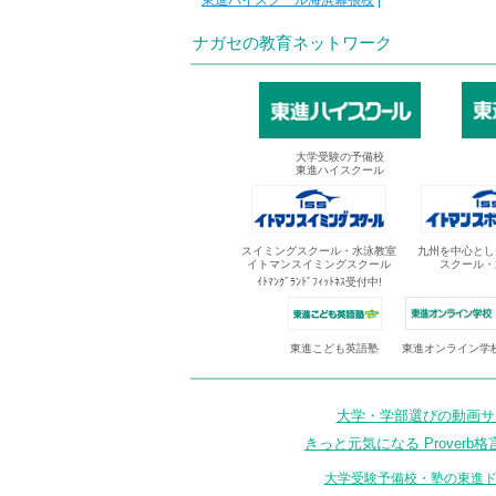
東進ハイスクール海浜幕張校
|
ナガセの教育ネットワーク
大学受験の予備校
東進ハイスクール
スイミングスクール・水泳教室
九州を中心とし
イトマンスイミングスクール
スクール・
ｲﾄﾏﾝｸﾞﾗﾝﾄﾞﾌｨｯﾄﾈｽ受付中!
東進オンライン学
東進こども英語塾
大学・学部選びの動画サイ
きっと元気になる Proverb格
大学受験予備校・塾の東進ド