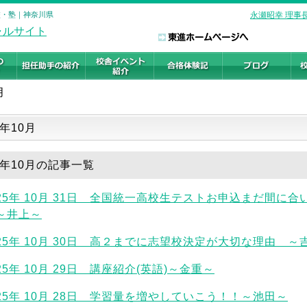
備校・塾｜神奈川県
永瀬昭幸 理事
月
一覧
5年10月
25年10月の記事一覧
025年 10月 31日 全国統一高校生テストお申込まだ間に合
～井上～
025年 10月 30日 高２までに志望校決定が大切な理由 ～
25年 10月 29日 講座紹介(英語)～金重～
025年 10月 28日 学習量を増やしていこう！！～池田～