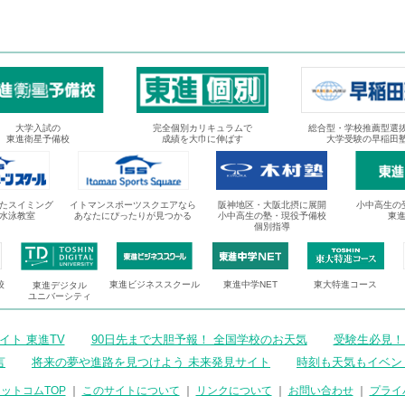
大学入試の
完全個別カリキュラムで
総合型・学校推薦型選
東進衛星予備校
成績を大巾に伸ばす
大学受験の早稲田
たスイミング
イトマンスポーツスクエアなら
阪神地区・大阪北摂に展開
小中高生の
水泳教室
あなたにぴったりが見つかる
小中高生の塾・現役予備校
東
個別指導
校
東進ビジネススクール
東進中学NET
東大特進コース
東進デジタル
ユニバーシティ
ト 東進TV
90日先まで大胆予報！ 全国学校のお天気
受験生必見！
言
将来の夢や進路を見つけよう 未来発見サイト
時刻も天気もイベン
ットコムTOP
｜
このサイトについて
｜
リンクについて
｜
お問い合わせ
｜
プライ