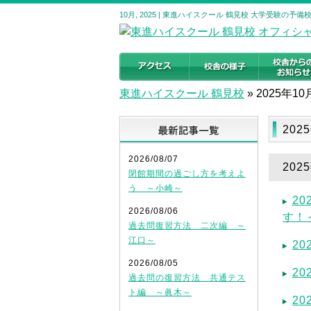
10月, 2025 | 東進ハイスクール 鶴見校 大学受験の予
東進ハイスクール 鶴見校
»
2025年10
最新記事
202
2026/08/07
20
閉館期間の過ごし方を考えよ
う ～小崎～
2
2026/08/06
す！
過去問復習方法 二次編 ～
江口～
2
2026/08/05
20
過去問の復習方法 共通テス
ト編 ～眞木～
2