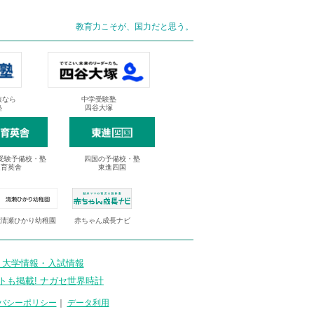
教育力こそが、国力だと思う。
抜なら
中学受験塾
塾
四谷大塚
受験予備校・塾
四国の予備校・塾
進育英舎
東進四国
清瀬ひかり幼稚園
赤ちゃん成長ナビ
 大学情報・入試情報
トも掲載! ナガセ世界時計
バシーポリシー
｜
データ利用