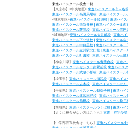
東進ハイスクール校舎一覧
【東京都】<中央地区>
東進ハイスクール市ヶ谷
東進ハイスクール高田馬場校
|
東進ハイスクール
<城東地区>
東進ハイスクール綾瀬校
|
東進ハイス
東進ハイスクール西新井校
|
東進ハイスクール西
東進ハイスクール荻窪校
|
東進ハイスクール高円
<城南地区>
東進ハイスクール大井町校
|
東進ハイ
東進ハイスクール下北沢校
|
東進ハイスクール自
東進ハイスクール中目黒校
|
東進ハイスクール二
東進ハイスクール立川駅北口校
|
東進ハイスクー
東進ハイスクール町田校
|
東進ハイスクール三鷹
【神奈川県】
東進ハイスクール青葉台校
|
東進ハ
東進ハイスクールセンター南駅前校
東進ハイス
東進ハイスクール武蔵小杉校
|
東進ハイスクール
【埼玉県】
東進ハイスクール浦和校
|
東進ハイス
東進ハイスクール志木校
|
東進ハイスクールせん
【千葉県】
東進ハイスクール我孫子校
|
東進ハイ
東進ハイスクール北習志野校
|
東進ハイスクール
東進ハイスクール船橋校
|
東進ハイスクール松戸
【茨城県】
東進ハイスクールつくば校
|
東進ハイ
【近くに校舎がない方はこちら】
東進 在宅受講
【中学部設置校舎はこちら】
東進ハイスクール中