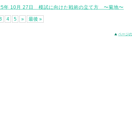
025年 10月 27日 模試に向けた戦術の立て方 〜菊地〜
3
4
5
»
最後 »
ページ
事