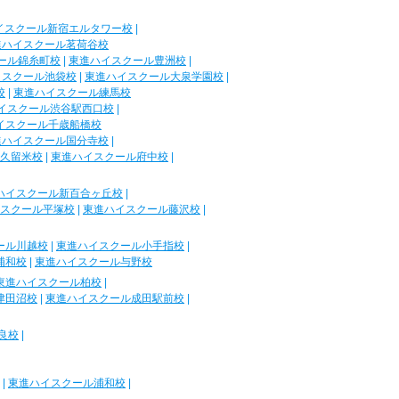
イスクール新宿エルタワー校
|
進ハイスクール茗荷谷校
ール錦糸町校
|
東進ハイスクール豊洲校
|
イスクール池袋校
|
東進ハイスクール大泉学園校
|
校
|
東進ハイスクール練馬校
イスクール渋谷駅西口校
|
イスクール千歳船橋校
進ハイスクール国分寺校
|
久留米校
|
東進ハイスクール府中校
|
ハイスクール新百合ヶ丘校
|
スクール平塚校
|
東進ハイスクール藤沢校
|
ール川越校
|
東進ハイスクール小手指校
|
浦和校
|
東進ハイスクール与野校
東進ハイスクール柏校
|
津田沼校
|
東進ハイスクール成田駅前校
|
良校
|
|
東進ハイスクール浦和校
|