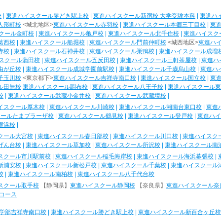
校
|
東進ハイスクール勝どき駅上校
|
東進ハイスクール新宿校 大学受験本科
|
東進ハ
人形町校
<城北地区>
東進ハイスクール赤羽校
|
東進ハイスクール本郷三丁目校
|
東
クール金町校
|
東進ハイスクール亀戸校
|
東進ハイスクール北千住校
|
東進ハイスク
葛西校
|
東進ハイスクール船堀校
|
東進ハイスクール門前仲町校
<城西地区>
東進ハ
寺校
|
東進ハイスクール石神井校
|
東進ハイスクール巣鴨校
|
東進ハイスクール成増
スクール蒲田校
|
東進ハイスクール五反田校
|
東進ハイスクール三軒茶屋校
|
東進ハ
由が丘校
|
東進ハイスクール成城学園前駅校
|
東進ハイスクール千歳烏山校
|
東進ハ
子玉川校
<東京都下>
東進ハイスクール吉祥寺南口校
|
東進ハイスクール国立校
|
東
ル田無校
東進ハイスクール調布校
|
東進ハイスクール八王子校
|
東進ハイスクール東
校
|
東進ハイスクール武蔵小金井校
|
東進ハイスクール武蔵境校
|
イスクール厚木校
|
東進ハイスクール川崎校
|
東進ハイスクール湘南台東口校
|
東進
クールたまプラーザ校
|
東進ハイスクール鶴見校
|
東進ハイスクール登戸校
|
東進ハイ
横浜校
|
クール大宮校
|
東進ハイスクール春日部校
|
東進ハイスクール川口校
|
東進ハイスク
げん台校
|
東進ハイスクール草加校
|
東進ハイスクール所沢校
|
東進ハイスクール南
スクール市川駅前校
|
東進ハイスクール稲毛海岸校
|
東進ハイスクール海浜幕張校
|
新浦安校
|
東進ハイスクール新松戸校
|
東進ハイスクール千葉校
|
東進ハイスクール
校
|
東進ハイスクール南柏校
|
東進ハイスクール八千代台校
スクール取手校
【静岡県】
東進ハイスクール静岡校
【奈良県】
東進ハイスクール奈
コース
学部吉祥寺南口校
|
東進ハイスクール勝どき駅上校
|
東進ハイスクール新百合ヶ丘校