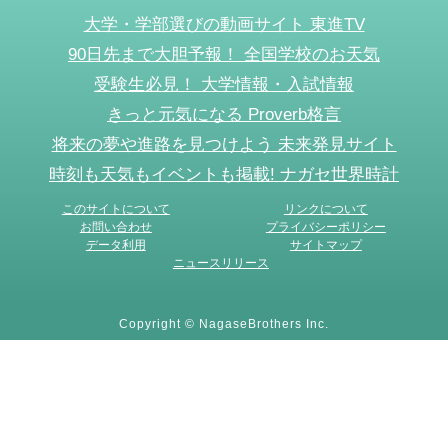
大学・学部選びの動画サイト 東進TV
90日先まで大胆予報！ 全国学校のお天気
受験生必見！ 大学情報・入試情報
きっと元気になる Proverb格言
将来の夢や進路を見つけよう 未来発見サイト
時刻も天気もイベントも掲載! ナガセ世界時計
このサイトについて
リンクについて
お問い合わせ
プライバシーポリシー
データ利用
サイトマップ
ニュースリリース
Copyright © NagaseBrothers Inc.