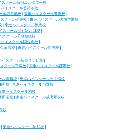
イスクール新宿エルタワー校
|
進ハイスクール茗荷谷校
ール錦糸町校
|
東進ハイスクール豊洲校
|
イスクール池袋校
|
東進ハイスクール大泉学園校
|
校
|
東進ハイスクール練馬校
イスクール渋谷駅西口校
|
イスクール千歳船橋校
進ハイスクール国分寺校
|
久留米校
|
東進ハイスクール府中校
|
ハイスクール新百合ヶ丘校
|
スクール平塚校
|
東進ハイスクール藤沢校
|
ール川越校
|
東進ハイスクール小手指校
|
浦和校
|
東進ハイスクール与野校
東進ハイスクール柏校
|
津田沼校
|
東進ハイスクール成田駅前校
|
良校
|
|
東進ハイスクール浦和校
|