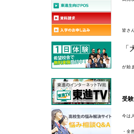
皆さ
「
が始
受験
今は
・全