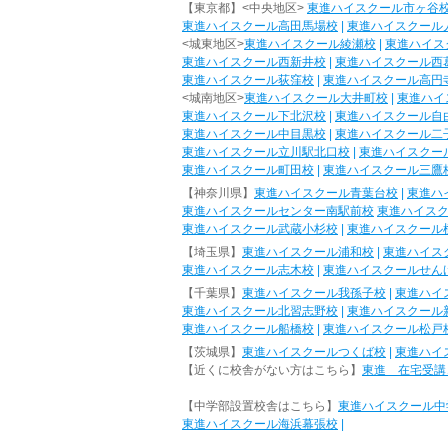
【東京都】<中央地区>
東進ハイスクール市ヶ谷
東進ハイスクール高田馬場校
|
東進ハイスクール
<城東地区>
東進ハイスクール綾瀬校
|
東進ハイス
東進ハイスクール西新井校
|
東進ハイスクール西
東進ハイスクール荻窪校
|
東進ハイスクール高円
<城南地区>
東進ハイスクール大井町校
|
東進ハイ
東進ハイスクール下北沢校
|
東進ハイスクール自
東進ハイスクール中目黒校
|
東進ハイスクール二
東進ハイスクール立川駅北口校
|
東進ハイスクー
東進ハイスクール町田校
|
東進ハイスクール三鷹
【神奈川県】
東進ハイスクール青葉台校
|
東進ハ
東進ハイスクールセンター南駅前校
東進ハイス
東進ハイスクール武蔵小杉校
|
東進ハイスクール
【埼玉県】
東進ハイスクール浦和校
|
東進ハイス
東進ハイスクール志木校
|
東進ハイスクールせん
【千葉県】
東進ハイスクール我孫子校
|
東進ハイ
東進ハイスクール北習志野校
|
東進ハイスクール
東進ハイスクール船橋校
|
東進ハイスクール松戸
【茨城県】
東進ハイスクールつくば校
|
東進ハイ
【近くに校舎がない方はこちら】
東進 在宅受講
【中学部設置校舎はこちら】
東進ハイスクール中
東進ハイスクール海浜幕張校
|