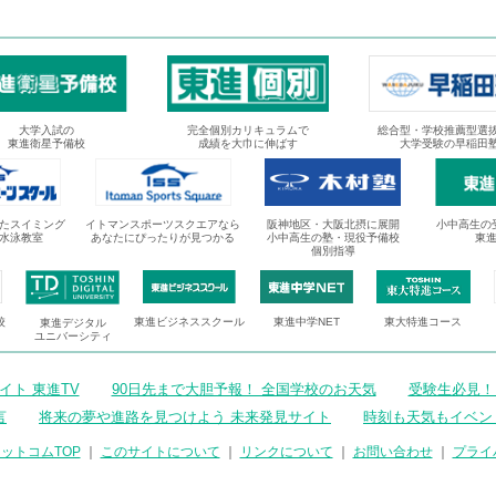
大学入試の
完全個別カリキュラムで
総合型・学校推薦型選
東進衛星予備校
成績を大巾に伸ばす
大学受験の早稲田
たスイミング
イトマンスポーツスクエアなら
阪神地区・大阪北摂に展開
小中高生の
水泳教室
あなたにぴったりが見つかる
小中高生の塾・現役予備校
東
個別指導
校
東進ビジネススクール
東進中学NET
東大特進コース
東進デジタル
ユニバーシティ
ト 東進TV
90日先まで大胆予報！ 全国学校のお天気
受験生必見！
言
将来の夢や進路を見つけよう 未来発見サイト
時刻も天気もイベン
ットコムTOP
｜
このサイトについて
｜
リンクについて
｜
お問い合わせ
｜
プライ