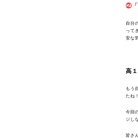
②「
自分
って
安な
高１
もう
たね
今回
ジし
皆さ