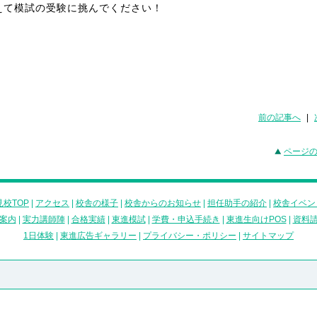
えて模試の受験に挑んでください！
前の記事へ
|
ページ
校TOP
|
アクセス
|
校舎の様子
|
校舎からのお知らせ
|
担任助手の紹介
|
校舎イベン
案内
|
実力講師陣
|
合格実績
|
東進模試
|
学費・申込手続き
|
東進生向けPOS
|
資料
1日体験
|
東進広告ギャラリー
|
プライバシー・ポリシー
|
サイトマップ