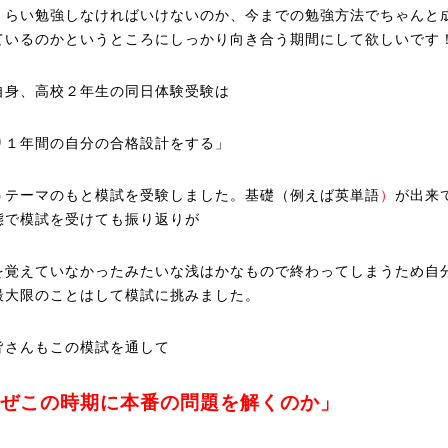
くらい勉強しなければいけないのか、今までの勉強方法でちゃんと
ているのかというところにしっかり向き合う期間にして欲しいです
自身、高校２年生の同日体験受験は
り１年間の自分の合格設計をする」
うテーマのもと模試を受験しました。基礎（例えば英単語
）
が出来
態で模試を受けても振り返りが
を覚えていなかったみたいな浅はかなもので終わってしまうため自
最大限のことはして模試に挑みました。
皆さんもこの模試を通して
ぜこの時期に本番の問題を解くのか」