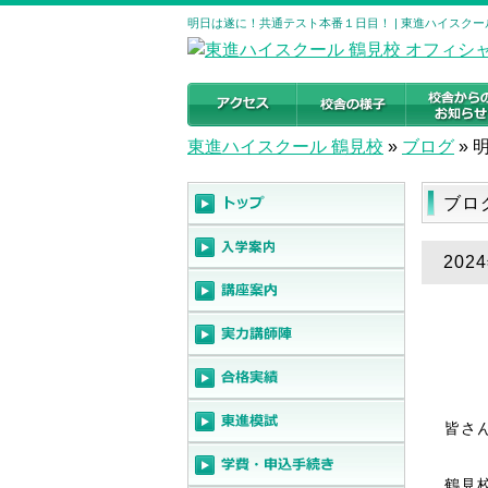
明日は遂に！共通テスト本番１日目！ | 東進ハイスクー
東進ハイスクール 鶴見校
»
ブログ
»
ブロ
20
皆さ
鶴見