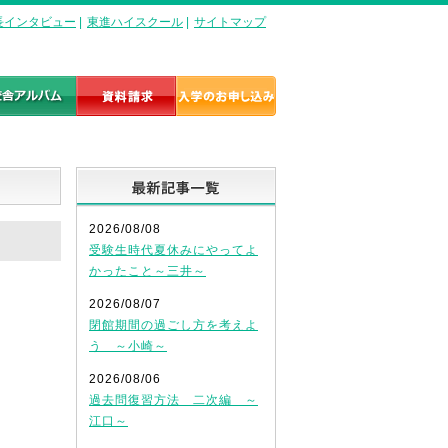
長インタビュー
|
東進ハイスクール
|
サイトマップ
最新記事一覧
2026/08/08
受験生時代夏休みにやってよ
かったこと～三井～
2026/08/07
閉館期間の過ごし方を考えよ
う ～小崎～
2026/08/06
過去問復習方法 二次編 ～
江口～