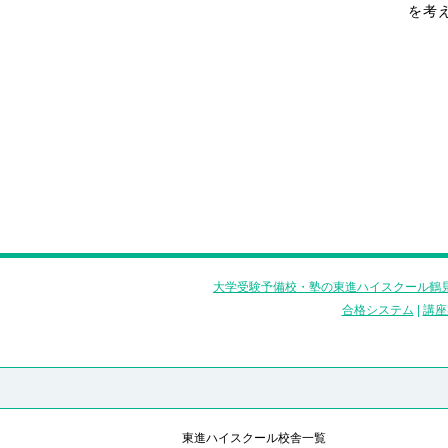
を考
大学受験予備校・塾の東進ハイスクール鶴見
合格システム
|
講座
東進ハイスクール校舎一覧