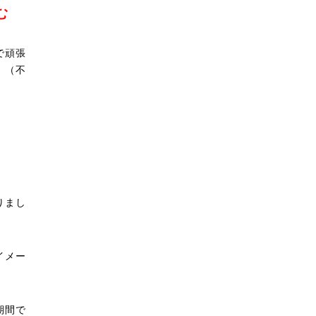
む
で頑張
！（不
りまし
イメー
期間で