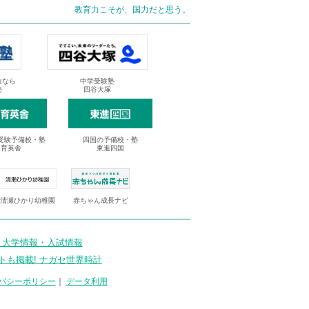
教育力こそが、国力だと思う。
抜なら
中学受験塾
塾
四谷大塚
受験予備校・塾
四国の予備校・塾
進育英舎
東進四国
清瀬ひかり幼稚園
赤ちゃん成長ナビ
 大学情報・入試情報
トも掲載! ナガセ世界時計
バシーポリシー
｜
データ利用