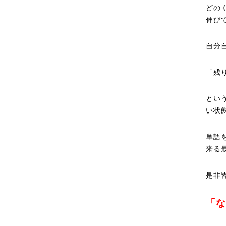
どの
伸び
自分
「残
とい
い状
単語
来る
是非
「な