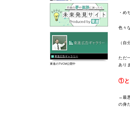
・め
色々
（自
東進広告ギャラリー
ただ
東進のTVCM公開中
あり
①と
→最
の身