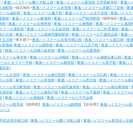
校
|
東進ハイスクール勝どき駅上校
|
東進ハイスクール新宿校 大学受験本科
|
東進ハ
人形町校
<城北地区>
東進ハイスクール赤羽校
|
東進ハイスクール本郷三丁目校
|
東
クール金町校
|
東進ハイスクール亀戸校
|
東進ハイスクール北千住校
|
東進ハイスク
葛西校
|
東進ハイスクール船堀校
|
東進ハイスクール門前仲町校
<城西地区>
東進ハ
寺校
|
東進ハイスクール石神井校
|
東進ハイスクール巣鴨校
|
東進ハイスクール成増
スクール蒲田校
|
東進ハイスクール五反田校
|
東進ハイスクール三軒茶屋校
|
東進ハ
由が丘校
|
東進ハイスクール成城学園前駅校
|
東進ハイスクール千歳烏山校
|
東進ハ
子玉川校
<東京都下>
東進ハイスクール吉祥寺南口校
|
東進ハイスクール国立校
|
東
ル田無校
東進ハイスクール調布校
|
東進ハイスクール八王子校
|
東進ハイスクール東
校
|
東進ハイスクール武蔵小金井校
|
東進ハイスクール武蔵境校
|
イスクール厚木校
|
東進ハイスクール川崎校
|
東進ハイスクール湘南台東口校
|
東進
クールたまプラーザ校
|
東進ハイスクール鶴見校
|
東進ハイスクール登戸校
|
東進ハイ
横浜校
|
クール大宮校
|
東進ハイスクール春日部校
|
東進ハイスクール川口校
|
東進ハイスク
げん台校
|
東進ハイスクール草加校
|
東進ハイスクール所沢校
|
東進ハイスクール南
スクール市川駅前校
|
東進ハイスクール稲毛海岸校
|
東進ハイスクール海浜幕張校
|
新浦安校
|
東進ハイスクール新松戸校
|
東進ハイスクール千葉校
|
東進ハイスクール
校
|
東進ハイスクール南柏校
|
東進ハイスクール八千代台校
スクール取手校
【静岡県】
東進ハイスクール静岡校
【奈良県】
東進ハイスクール奈
コース
学部吉祥寺南口校
|
東進ハイスクール勝どき駅上校
|
東進ハイスクール新百合ヶ丘校