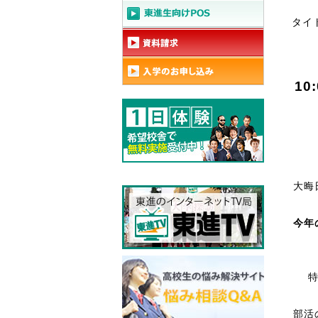
タイ
大晦
今年
部活