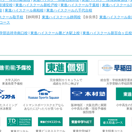
新浦安校
|
東進ハイスクール新松戸校
|
東進ハイスクール千葉校
|
東進ハイスクール
校
|
東進ハイスクール南柏校
|
東進ハイスクール八千代台校
スクール取手校
【静岡県】
東進ハイスクール静岡校
【奈良県】
東進ハイスクール奈
コース
学部吉祥寺南口校
|
東進ハイスクール勝どき駅上校
|
東進ハイスクール新百合ヶ丘校
大学入試の
完全個別カリキュラムで
総合型・学校推薦型選
東進衛星予備校
成績を大巾に伸ばす
大学受験の早稲田
たスイミング
イトマンスポーツスクエアなら
阪神地区・大阪北摂に展開
小中高生の
水泳教室
あなたにぴったりが見つかる
小中高生の塾・現役予備校
東
個別指導
校
東進ビジネススクール
東進中学NET
東大特進コース
東進デジタル