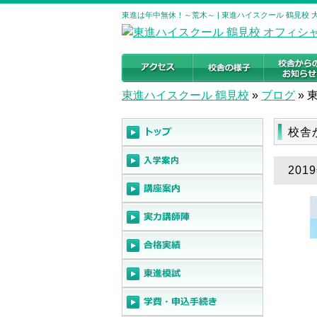
東進は年中無休！～荒木～ | 東進ハイスクール 鶴見校
東進ハイスクール 鶴見校
»
ブログ
»
校舎
20