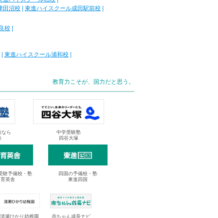
津田沼校
|
東進ハイスクール成田駅前校
|
良校
|
|
東進ハイスクール浦和校
|
教育力こそが、国力だと思う。
抜なら
中学受験塾
塾
四谷大塚
受験予備校・塾
四国の予備校・塾
進育英舎
東進四国
清瀬ひかり幼稚園
赤ちゃん成長ナビ