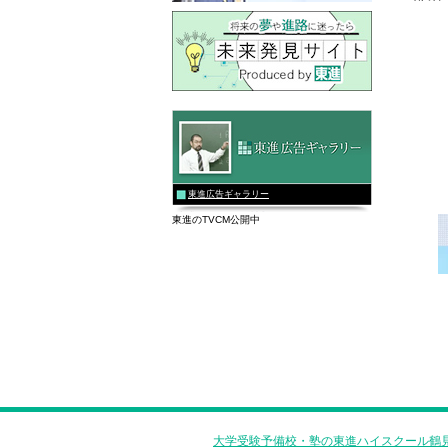
校
東進広告ギャラリー
東進のTVCM公開中
大学受験予備校・塾の東進ハイスクール鶴見