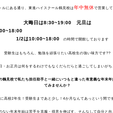
年中無休
トルにある通り、東進ハイスクール鶴見校は
で営業して
大晦日は8:30~19:00 元旦は
10:00~18:0
1/2は10:00~18:00
の時間で開館しております
受験生はもちろん、勉強を頑張りたい高校生の強い味方です??
日・お正月は何をするわけでもなくだらだらと過ごしてしまいがち
の鶴見校で私たち担任助手と一緒にいつもと違った有意義な年末年
てみませんか？
特に高校2年生！受験生まであと少し！4か月なんてあっという間で
のない年末年始は苦手を克服・得意を伸ばす、そんなして自分と向