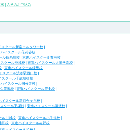
請求
|
入学のお申込み
イスクール新宿エルタワー校
|
進ハイスクール茗荷谷校
ール錦糸町校
|
東進ハイスクール豊洲校
|
イスクール池袋校
|
東進ハイスクール大泉学園校
|
校
|
東進ハイスクール練馬校
イスクール渋谷駅西口校
|
イスクール千歳船橋校
進ハイスクール国分寺校
|
久留米校
|
東進ハイスクール府中校
|
ハイスクール新百合ヶ丘校
|
スクール平塚校
|
東進ハイスクール藤沢校
|
ール川越校
|
東進ハイスクール小手指校
|
浦和校
|
東進ハイスクール与野校
東進ハイスクール柏校
|