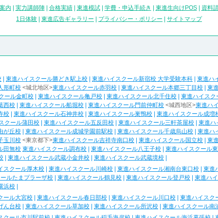
案内
|
実力講師陣
|
合格実績
|
東進模試
|
学費・申込手続き
|
東進生向けPOS
|
資料
1日体験
|
東進広告ギャラリー
|
プライバシー・ポリシー
|
サイトマップ
校
|
東進ハイスクール勝どき駅上校
|
東進ハイスクール新宿校 大学受験本科
|
東進ハ
人形町校
<城北地区>
東進ハイスクール赤羽校
|
東進ハイスクール本郷三丁目校
|
東
クール金町校
|
東進ハイスクール亀戸校
|
東進ハイスクール北千住校
|
東進ハイスク
葛西校
|
東進ハイスクール船堀校
|
東進ハイスクール門前仲町校
<城西地区>
東進ハ
寺校
|
東進ハイスクール石神井校
|
東進ハイスクール巣鴨校
|
東進ハイスクール成増
スクール蒲田校
|
東進ハイスクール五反田校
|
東進ハイスクール三軒茶屋校
|
東進ハ
由が丘校
|
東進ハイスクール成城学園前駅校
|
東進ハイスクール千歳烏山校
|
東進ハ
子玉川校
<東京都下>
東進ハイスクール吉祥寺南口校
|
東進ハイスクール国立校
|
東
ル田無校
東進ハイスクール調布校
|
東進ハイスクール八王子校
|
東進ハイスクール東
校
|
東進ハイスクール武蔵小金井校
|
東進ハイスクール武蔵境校
|
イスクール厚木校
|
東進ハイスクール川崎校
|
東進ハイスクール湘南台東口校
|
東進
クールたまプラーザ校
|
東進ハイスクール鶴見校
|
東進ハイスクール登戸校
|
東進ハイ
横浜校
|
クール大宮校
|
東進ハイスクール春日部校
|
東進ハイスクール川口校
|
東進ハイスク
げん台校
|
東進ハイスクール草加校
|
東進ハイスクール所沢校
|
東進ハイスクール南
スクール市川駅前校
|
東進ハイスクール稲毛海岸校
|
東進ハイスクール海浜幕張校
|