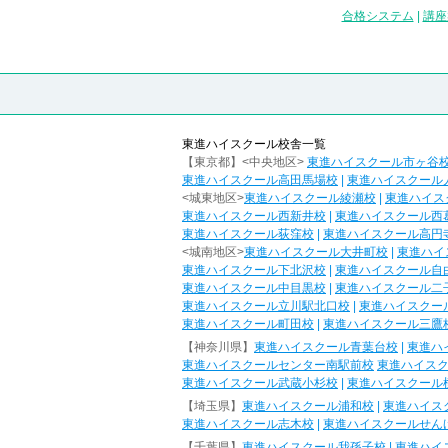
合格システム
|
講座
東進ハイスクール校舎一覧
【東京都】<中央地区>
東進ハイスクール市ヶ谷
東進ハイスクール高田馬場校
|
東進ハイスクール
<城東地区>
東進ハイスクール綾瀬校
|
東進ハイス
東進ハイスクール西新井校
|
東進ハイスクール西
東進ハイスクール荻窪校
|
東進ハイスクール高円
<城南地区>
東進ハイスクール大井町校
|
東進ハイ
東進ハイスクール下北沢校
|
東進ハイスクール自
東進ハイスクール中目黒校
|
東進ハイスクール二
東進ハイスクール立川駅北口校
|
東進ハイスクー
東進ハイスクール町田校
|
東進ハイスクール三鷹
【神奈川県】
東進ハイスクール青葉台校
|
東進ハ
東進ハイスクールセンター南駅前校
東進ハイス
東進ハイスクール武蔵小杉校
|
東進ハイスクール
【埼玉県】
東進ハイスクール浦和校
|
東進ハイス
東進ハイスクール志木校
|
東進ハイスクールせん
【千葉県】
東進ハイスクール我孫子校
|
東進ハイ