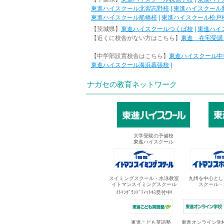
東進ハイスクール北習志野校
|
東進ハイスクール
東進ハイスクール船橋校
|
東進ハイスクール松戸
【茨城県】
東進ハイスクールつくば校
|
東進ハイ
【近くに校舎がない方はこちら】
東進 在宅受講
【中学部設置校舎はこちら】
東進ハイスクール中
東進ハイスクール海浜幕張校
|
ナガセの教育ネットワーク
大学受験の予備校
東進ハイスクール
スイミングスクール・水泳教室
九州を中心とし
イトマンスイミングスクール
スクール・
ｲﾄﾏﾝｸﾞﾗﾝﾄﾞﾌｨｯﾄﾈｽ受付中!
東進オンライン学
東進こども英語塾