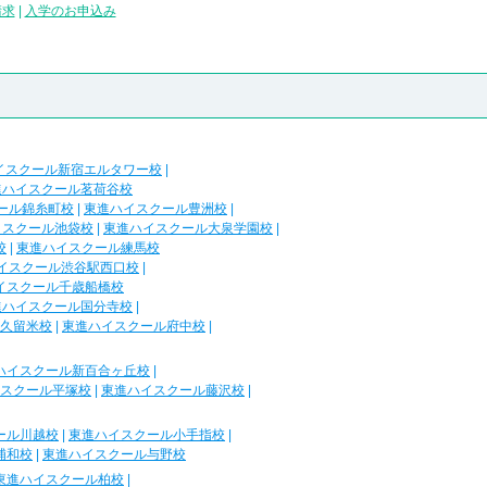
請求
|
入学のお申込み
イスクール新宿エルタワー校
|
進ハイスクール茗荷谷校
ール錦糸町校
|
東進ハイスクール豊洲校
|
イスクール池袋校
|
東進ハイスクール大泉学園校
|
校
|
東進ハイスクール練馬校
イスクール渋谷駅西口校
|
イスクール千歳船橋校
進ハイスクール国分寺校
|
久留米校
|
東進ハイスクール府中校
|
ハイスクール新百合ヶ丘校
|
スクール平塚校
|
東進ハイスクール藤沢校
|
ール川越校
|
東進ハイスクール小手指校
|
浦和校
|
東進ハイスクール与野校
東進ハイスクール柏校
|