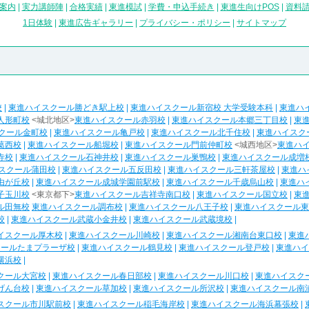
案内
|
実力講師陣
|
合格実績
|
東進模試
|
学費・申込手続き
|
東進生向けPOS
|
資料
1日体験
|
東進広告ギャラリー
|
プライバシー・ポリシー
|
サイトマップ
校
|
東進ハイスクール勝どき駅上校
|
東進ハイスクール新宿校 大学受験本科
|
東進ハ
人形町校
<城北地区>
東進ハイスクール赤羽校
|
東進ハイスクール本郷三丁目校
|
東
クール金町校
|
東進ハイスクール亀戸校
|
東進ハイスクール北千住校
|
東進ハイスク
葛西校
|
東進ハイスクール船堀校
|
東進ハイスクール門前仲町校
<城西地区>
東進ハ
寺校
|
東進ハイスクール石神井校
|
東進ハイスクール巣鴨校
|
東進ハイスクール成増
スクール蒲田校
|
東進ハイスクール五反田校
|
東進ハイスクール三軒茶屋校
|
東進ハ
由が丘校
|
東進ハイスクール成城学園前駅校
|
東進ハイスクール千歳烏山校
|
東進ハ
子玉川校
<東京都下>
東進ハイスクール吉祥寺南口校
|
東進ハイスクール国立校
|
東
ル田無校
東進ハイスクール調布校
|
東進ハイスクール八王子校
|
東進ハイスクール東
校
|
東進ハイスクール武蔵小金井校
|
東進ハイスクール武蔵境校
|
イスクール厚木校
|
東進ハイスクール川崎校
|
東進ハイスクール湘南台東口校
|
東進
クールたまプラーザ校
|
東進ハイスクール鶴見校
|
東進ハイスクール登戸校
|
東進ハイ
横浜校
|
クール大宮校
|
東進ハイスクール春日部校
|
東進ハイスクール川口校
|
東進ハイスク
げん台校
|
東進ハイスクール草加校
|
東進ハイスクール所沢校
|
東進ハイスクール南
スクール市川駅前校
|
東進ハイスクール稲毛海岸校
|
東進ハイスクール海浜幕張校
|