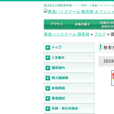
渡辺先生公開授業実施！！ ～岸井～ | 東進ハイスクー
東進ハイスクール 鶴見校
»
ブログ
»
校舎
20