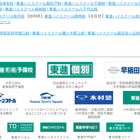
新浦安校
|
東進ハイスクール新松戸校
|
東進ハイスクール千葉校
|
東進ハイスクール
校
|
東進ハイスクール南柏校
|
東進ハイスクール八千代台校
スクール取手校
【静岡県】
東進ハイスクール静岡校
【奈良県】
東進ハイスクール奈
コース
学部吉祥寺南口校
|
東進ハイスクール勝どき駅上校
|
東進ハイスクール新百合ヶ丘校
大学入試の
完全個別カリキュラムで
総合型・学校推薦型選
東進衛星予備校
成績を大巾に伸ばす
大学受験の早稲田
たスイミング
イトマンスポーツスクエアなら
阪神地区・大阪北摂に展開
小中高生の
水泳教室
あなたにぴったりが見つかる
小中高生の塾・現役予備校
東
個別指導
校
東進ビジネススクール
東進中学NET
東大特進コース
東進デジタル