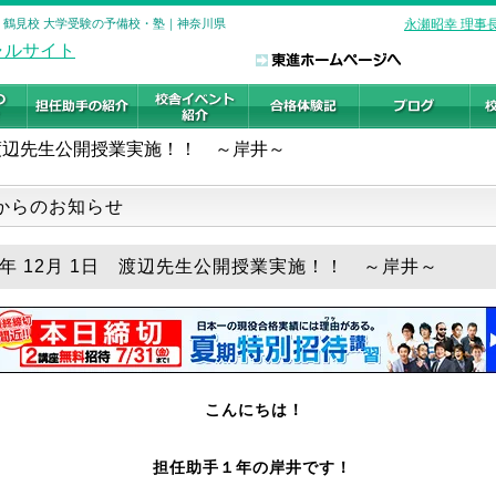
ル 鶴見校 大学受験の予備校・塾｜神奈川県
永瀬昭幸 理事
渡辺先生公開授業実施！！ ～岸井～
からのお知らせ
19年 12月 1日 渡辺先生公開授業実施！！ ～岸井～
こんにちは！
担任助手１年の岸井です！