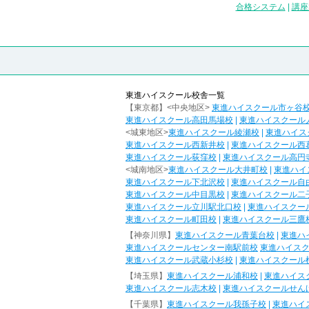
合格システム
|
講座
東進ハイスクール校舎一覧
【東京都】<中央地区>
東進ハイスクール市ヶ谷
東進ハイスクール高田馬場校
|
東進ハイスクール
<城東地区>
東進ハイスクール綾瀬校
|
東進ハイス
東進ハイスクール西新井校
|
東進ハイスクール西
東進ハイスクール荻窪校
|
東進ハイスクール高円
<城南地区>
東進ハイスクール大井町校
|
東進ハイ
東進ハイスクール下北沢校
|
東進ハイスクール自
東進ハイスクール中目黒校
|
東進ハイスクール二
東進ハイスクール立川駅北口校
|
東進ハイスクー
東進ハイスクール町田校
|
東進ハイスクール三鷹
【神奈川県】
東進ハイスクール青葉台校
|
東進ハ
東進ハイスクールセンター南駅前校
東進ハイス
東進ハイスクール武蔵小杉校
|
東進ハイスクール
【埼玉県】
東進ハイスクール浦和校
|
東進ハイス
東進ハイスクール志木校
|
東進ハイスクールせん
【千葉県】
東進ハイスクール我孫子校
|
東進ハイ