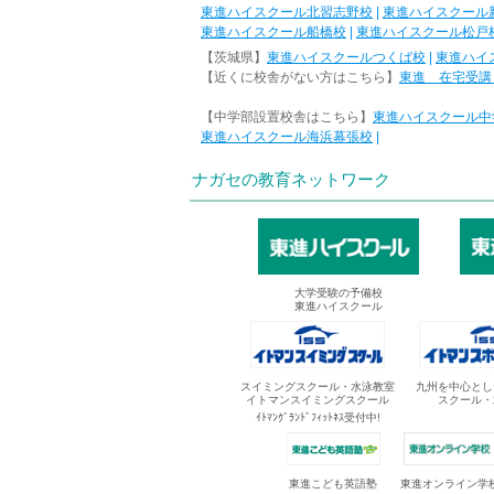
東進ハイスクール北習志野校
|
東進ハイスクール
東進ハイスクール船橋校
|
東進ハイスクール松戸
【茨城県】
東進ハイスクールつくば校
|
東進ハイ
【近くに校舎がない方はこちら】
東進 在宅受講
【中学部設置校舎はこちら】
東進ハイスクール中
東進ハイスクール海浜幕張校
|
ナガセの教育ネットワーク
大学受験の予備校
東進ハイスクール
スイミングスクール・水泳教室
九州を中心とし
イトマンスイミングスクール
スクール・
ｲﾄﾏﾝｸﾞﾗﾝﾄﾞﾌｨｯﾄﾈｽ受付中!
東進オンライン学
東進こども英語塾