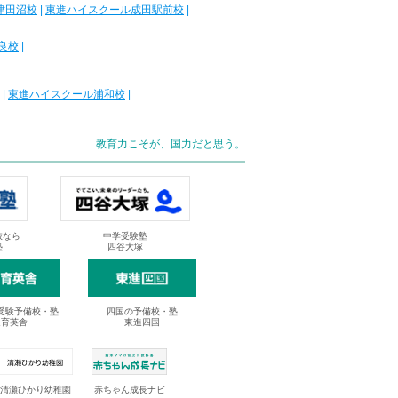
津田沼校
|
東進ハイスクール成田駅前校
|
良校
|
|
東進ハイスクール浦和校
|
教育力こそが、国力だと思う。
抜なら
中学受験塾
塾
四谷大塚
受験予備校・塾
四国の予備校・塾
進育英舎
東進四国
清瀬ひかり幼稚園
赤ちゃん成長ナビ