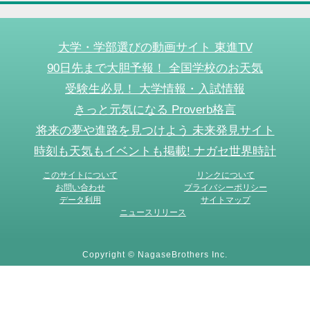
大学・学部選びの動画サイト 東進TV
90日先まで大胆予報！ 全国学校のお天気
受験生必見！ 大学情報・入試情報
きっと元気になる Proverb格言
将来の夢や進路を見つけよう 未来発見サイト
時刻も天気もイベントも掲載! ナガセ世界時計
このサイトについて
リンクについて
お問い合わせ
プライバシーポリシー
データ利用
サイトマップ
ニュースリリース
Copyright © NagaseBrothers Inc.