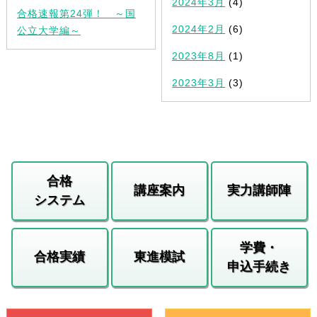
2024年3月
(4)
合格速報第24弾！ ～国
2024年2月
(6)
公立大学編～
2023年8月
(1)
2023年3月
(3)
合格
講座案内
実力講師陣
システム
学費・
合格実績
東進模試
申込手続き