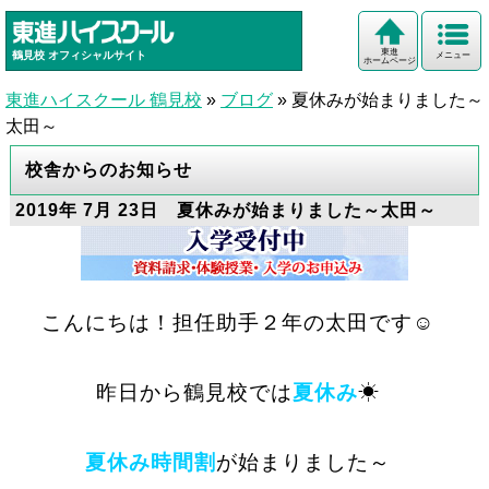
東進
鶴見校
オフィシャルサイト
メニュー
ホームページ
東進ハイスクール 鶴見校
»
ブログ
»
夏休みが始まりました～
太田～
校舎からのお知らせ
2019年 7月 23日 夏休みが始まりました～太田～
こんにちは！担任助手２年の太田です☺
昨日から鶴見校では
夏休み
☀
夏休み時間割
が始まりました～