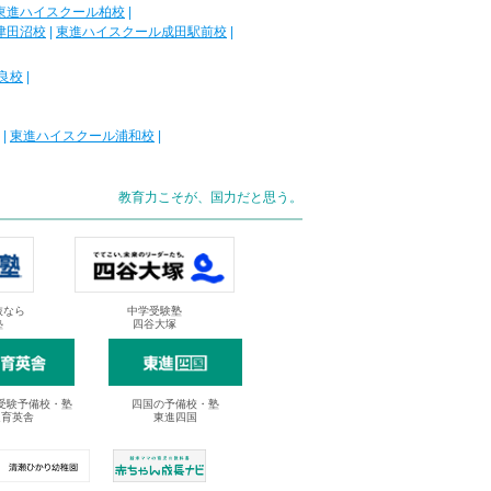
東進ハイスクール柏校
|
津田沼校
|
東進ハイスクール成田駅前校
|
良校
|
|
東進ハイスクール浦和校
|
教育力こそが、国力だと思う。
抜なら
中学受験塾
塾
四谷大塚
受験予備校・塾
四国の予備校・塾
進育英舎
東進四国