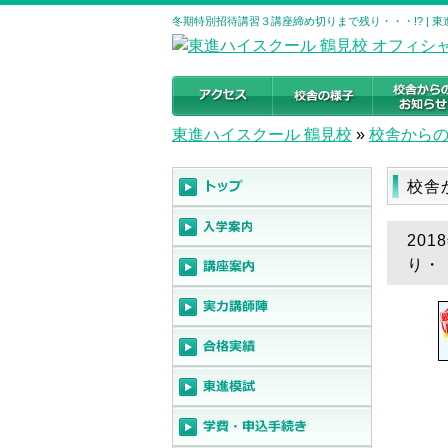
冬期特別招待講習３講座締め切りまで残り・・・!? | 
東進ハイスクール 鶴見校
»
校舎から
校舎
20
り・