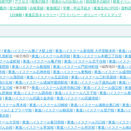
校TOP
|
アクセス
|
校舎の様子
|
校舎からのお知らせ
|
担任助手の紹介
|
校舎イベン
案内
|
実力講師陣
|
合格実績
|
東進模試
|
学費・申込手続き
|
東進生向けPOS
|
資料
1日体験
|
東進広告ギャラリー
|
プライバシー・ポリシー
|
サイトマップ
校
|
東進ハイスクール勝どき駅上校
|
東進ハイスクール新宿校 大学受験本科
|
東進ハ
人形町校
<城北地区>
東進ハイスクール赤羽校
|
東進ハイスクール本郷三丁目校
|
東
クール金町校
|
東進ハイスクール亀戸校
|
東進ハイスクール北千住校
|
東進ハイスク
葛西校
|
東進ハイスクール船堀校
|
東進ハイスクール門前仲町校
<城西地区>
東進ハ
寺校
|
東進ハイスクール石神井校
|
東進ハイスクール巣鴨校
|
東進ハイスクール成増
スクール蒲田校
|
東進ハイスクール五反田校
|
東進ハイスクール三軒茶屋校
|
東進ハ
由が丘校
|
東進ハイスクール成城学園前駅校
|
東進ハイスクール千歳烏山校
|
東進ハ
子玉川校
<東京都下>
東進ハイスクール吉祥寺南口校
|
東進ハイスクール国立校
|
東
ル田無校
東進ハイスクール調布校
|
東進ハイスクール八王子校
|
東進ハイスクール東
校
|
東進ハイスクール武蔵小金井校
|
東進ハイスクール武蔵境校
|
イスクール厚木校
|
東進ハイスクール川崎校
|
東進ハイスクール湘南台東口校
|
東進
クールたまプラーザ校
|
東進ハイスクール鶴見校
|
東進ハイスクール登戸校
|
東進ハイ
横浜校
|
クール大宮校
|
東進ハイスクール春日部校
|
東進ハイスクール川口校
|
東進ハイスク
げん台校
|
東進ハイスクール草加校
|
東進ハイスクール所沢校
|
東進ハイスクール南