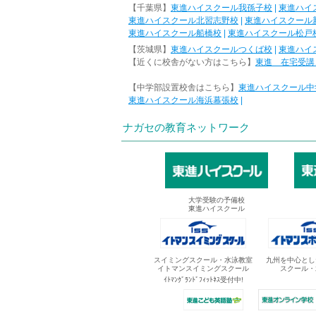
【千葉県】
東進ハイスクール我孫子校
|
東進ハイ
東進ハイスクール北習志野校
|
東進ハイスクール
東進ハイスクール船橋校
|
東進ハイスクール松戸
【茨城県】
東進ハイスクールつくば校
|
東進ハイ
【近くに校舎がない方はこちら】
東進 在宅受講
【中学部設置校舎はこちら】
東進ハイスクール中
東進ハイスクール海浜幕張校
|
ナガセの教育ネットワーク
大学受験の予備校
東進ハイスクール
スイミングスクール・水泳教室
九州を中心とし
イトマンスイミングスクール
スクール・
ｲﾄﾏﾝｸﾞﾗﾝﾄﾞﾌｨｯﾄﾈｽ受付中!