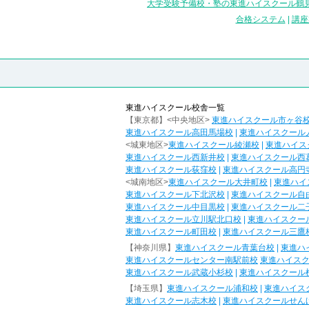
大学受験予備校・塾の東進ハイスクール鶴見
合格システム
|
講座
東進ハイスクール校舎一覧
【東京都】<中央地区>
東進ハイスクール市ヶ谷
東進ハイスクール高田馬場校
|
東進ハイスクール
<城東地区>
東進ハイスクール綾瀬校
|
東進ハイス
東進ハイスクール西新井校
|
東進ハイスクール西
東進ハイスクール荻窪校
|
東進ハイスクール高円
<城南地区>
東進ハイスクール大井町校
|
東進ハイ
東進ハイスクール下北沢校
|
東進ハイスクール自
東進ハイスクール中目黒校
|
東進ハイスクール二
東進ハイスクール立川駅北口校
|
東進ハイスクー
東進ハイスクール町田校
|
東進ハイスクール三鷹
【神奈川県】
東進ハイスクール青葉台校
|
東進ハ
東進ハイスクールセンター南駅前校
東進ハイス
東進ハイスクール武蔵小杉校
|
東進ハイスクール
【埼玉県】
東進ハイスクール浦和校
|
東進ハイス
東進ハイスクール志木校
|
東進ハイスクールせん