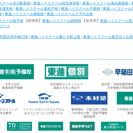
スクール市川駅前校
|
東進ハイスクール稲毛海岸校
|
東進ハイスクール海浜幕張校
|
新浦安校
|
東進ハイスクール新松戸校
|
東進ハイスクール千葉校
|
東進ハイスクール
校
|
東進ハイスクール南柏校
|
東進ハイスクール八千代台校
スクール取手校
【静岡県】
東進ハイスクール静岡校
【奈良県】
東進ハイスクール奈
コース
学部吉祥寺南口校
|
東進ハイスクール勝どき駅上校
|
東進ハイスクール新百合ヶ丘校
大学入試の
完全個別カリキュラムで
総合型・学校推薦型選
東進衛星予備校
成績を大巾に伸ばす
大学受験の早稲田
たスイミング
イトマンスポーツスクエアなら
阪神地区・大阪北摂に展開
小中高生の
水泳教室
あなたにぴったりが見つかる
小中高生の塾・現役予備校
東
個別指導