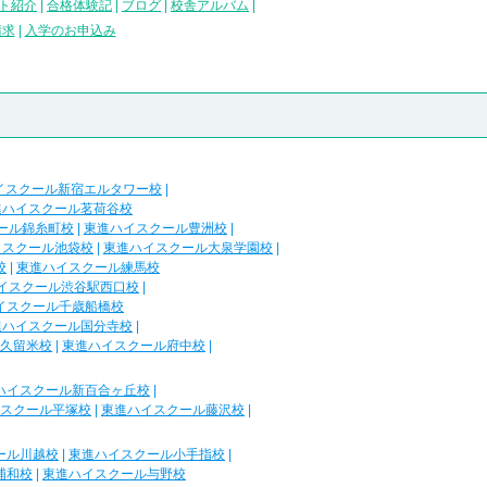
ト紹介
|
合格体験記
|
ブログ
|
校舎アルバム
|
請求
|
入学のお申込み
イスクール新宿エルタワー校
|
進ハイスクール茗荷谷校
ール錦糸町校
|
東進ハイスクール豊洲校
|
イスクール池袋校
|
東進ハイスクール大泉学園校
|
校
|
東進ハイスクール練馬校
イスクール渋谷駅西口校
|
イスクール千歳船橋校
進ハイスクール国分寺校
|
久留米校
|
東進ハイスクール府中校
|
ハイスクール新百合ヶ丘校
|
スクール平塚校
|
東進ハイスクール藤沢校
|
ール川越校
|
東進ハイスクール小手指校
|
浦和校
|
東進ハイスクール与野校