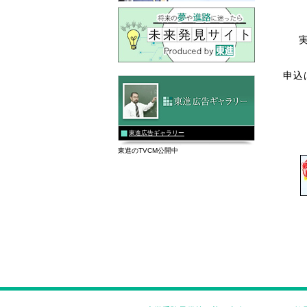
申込
東進広告ギャラリー
東進のTVCM公開中