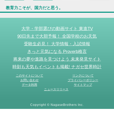
教育力こそが、国力だと思う。
大学・学部選びの動画サイト 東進TV
90日先まで大胆予報！ 全国学校のお天気
受験生必見！ 大学情報・入試情報
きっと元気になる Proverb格言
将来の夢や進路を見つけよう 未来発見サイト
時刻も天気もイベントも掲載! ナガセ世界時計
このサイトについて
リンクについて
お問い合わせ
プライバシーポリシー
データ利用
サイトマップ
ニュースリリース
Copyright © NagaseBrothers Inc.