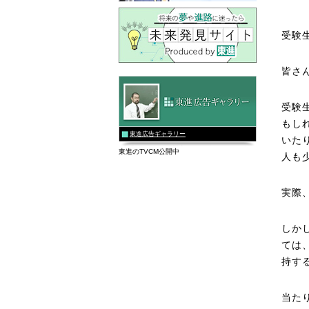
受験
皆さ
受験
もし
東進広告ギャラリー
いた
東進のTVCM公開中
人も
実際
しか
ては
持す
当た