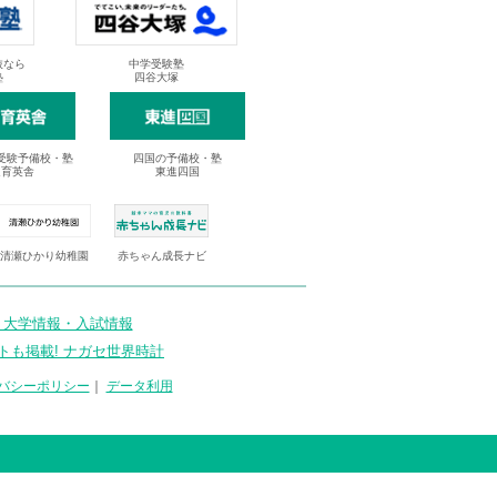
抜なら
中学受験塾
塾
四谷大塚
受験予備校・塾
四国の予備校・塾
進育英舎
東進四国
清瀬ひかり幼稚園
赤ちゃん成長ナビ
 大学情報・入試情報
トも掲載! ナガセ世界時計
バシーポリシー
｜
データ利用