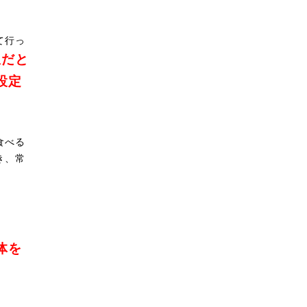
て行っ
想だと
設定
食べる
き、常
体を