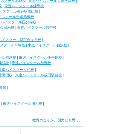
イスクール池袋校
|
東進ハイスクール大泉学園校
|
校
|
東進ハイスクール練馬校
イスクール渋谷駅西口校
|
イスクール千歳船橋校
進ハイスクール国分寺校
|
久留米校
|
東進ハイスクール府中校
|
ハイスクール新百合ヶ丘校
|
スクール平塚校
|
東進ハイスクール藤沢校
|
ール川越校
|
東進ハイスクール小手指校
|
浦和校
|
東進ハイスクール与野校
東進ハイスクール柏校
|
津田沼校
|
東進ハイスクール成田駅前校
|
良校
|
|
東進ハイスクール浦和校
|
教育力こそが、国力だと思う。