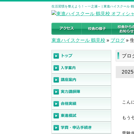
生活習慣を整えよう！～一之瀬～ | 東進ハイスクール 
東進ハイスクール 鶴見校
»
ブログ
»
ブロ
20
こん
もう
受験