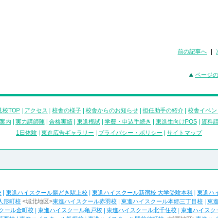
前の記事へ
|
ページ
校TOP
|
アクセス
|
校舎の様子
|
校舎からのお知らせ
|
担任助手の紹介
|
校舎イベン
案内
|
実力講師陣
|
合格実績
|
東進模試
|
学費・申込手続き
|
東進生向けPOS
|
資料
1日体験
|
東進広告ギャラリー
|
プライバシー・ポリシー
|
サイトマップ
校
|
東進ハイスクール勝どき駅上校
|
東進ハイスクール新宿校 大学受験本科
|
東進ハ
人形町校
<城北地区>
東進ハイスクール赤羽校
|
東進ハイスクール本郷三丁目校
|
東
クール金町校
|
東進ハイスクール亀戸校
|
東進ハイスクール北千住校
|
東進ハイスク