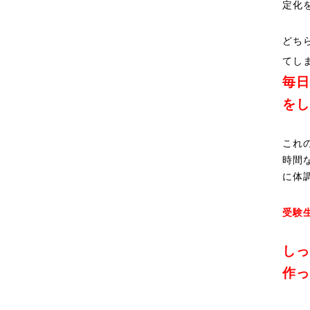
定化
どち
てし
毎日
をし
これ
時間
に体
受験
しっ
作っ