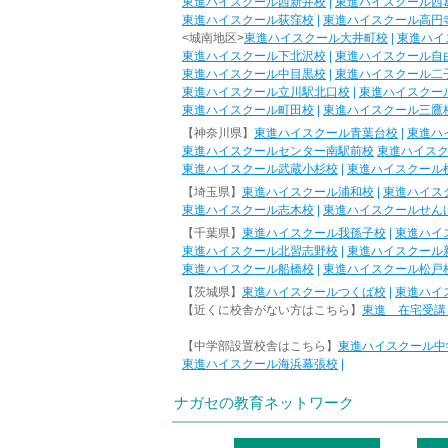
東進ハイスクール西新井校
|
東進ハイスクール西
東進ハイスクール荻窪校
|
東進ハイスクール高円
<城南地区>
東進ハイスクール大井町校
|
東進ハイ
東進ハイスクール下北沢校
|
東進ハイスクール自
東進ハイスクール中目黒校
|
東進ハイスクール二
東進ハイスクール立川駅北口校
|
東進ハイスクー
東進ハイスクール町田校
|
東進ハイスクール三鷹
【神奈川県】
東進ハイスクール青葉台校
|
東進ハ
東進ハイスクールセンター南駅前校
東進ハイス
東進ハイスクール武蔵小杉校
|
東進ハイスクール
【埼玉県】
東進ハイスクール浦和校
|
東進ハイス
東進ハイスクール志木校
|
東進ハイスクールせん
【千葉県】
東進ハイスクール我孫子校
|
東進ハイ
東進ハイスクール北習志野校
|
東進ハイスクール
東進ハイスクール船橋校
|
東進ハイスクール松戸
【茨城県】
東進ハイスクールつくば校
|
東進ハイ
【近くに校舎がない方はこちら】
東進 在宅受講
【中学部設置校舎はこちら】
東進ハイスクール中
東進ハイスクール海浜幕張校
|
ナガセの教育ネットワーク