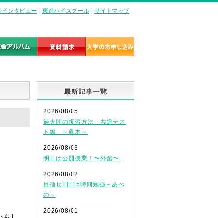
長インタビュー
|
東進ハイスクール
|
サイトマップ
最新記事一覧
2026/08/05
過去問の復習方法 共通テス
ト編 ～眞木～
2026/08/03
明日は公開授業！〜外舘〜
2026/08/02
目指せ1日15時間勉強～あべ
の～
2026/08/01
かもし