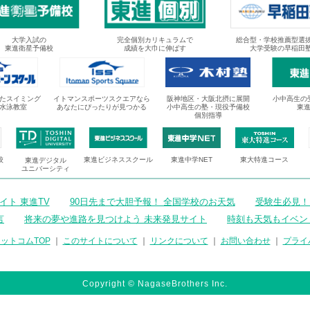
大学入試の
完全個別カリキュラムで
総合型・学校推薦型選
東進衛星予備校
成績を大巾に伸ばす
大学受験の早稲田
たスイミング
イトマンスポーツスクエアなら
阪神地区・大阪北摂に展開
小中高生の
水泳教室
あなたにぴったりが見つかる
小中高生の塾・現役予備校
東
個別指導
校
東進ビジネススクール
東進中学NET
東大特進コース
東進デジタル
ユニバーシティ
ト 東進TV
90日先まで大胆予報！ 全国学校のお天気
受験生必見！
言
将来の夢や進路を見つけよう 未来発見サイト
時刻も天気もイベン
ットコムTOP
｜
このサイトについて
｜
リンクについて
｜
お問い合わせ
｜
プライ
Copyright © NagaseBrothers Inc.