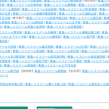
葛西校
|
東進ハイスクール船堀校
|
東進ハイスクール門前仲町校
<城西地区>
東進ハ
寺校
|
東進ハイスクール石神井校
|
東進ハイスクール巣鴨校
|
東進ハイスクール成増
スクール蒲田校
|
東進ハイスクール五反田校
|
東進ハイスクール三軒茶屋校
|
東進ハ
由が丘校
|
東進ハイスクール成城学園前駅校
|
東進ハイスクール千歳烏山校
|
東進ハ
子玉川校
<東京都下>
東進ハイスクール吉祥寺南口校
|
東進ハイスクール国立校
|
東
ル田無校
東進ハイスクール調布校
|
東進ハイスクール八王子校
|
東進ハイスクール東
校
|
東進ハイスクール武蔵小金井校
|
東進ハイスクール武蔵境校
|
イスクール厚木校
|
東進ハイスクール川崎校
|
東進ハイスクール湘南台東口校
|
東進
クールたまプラーザ校
|
東進ハイスクール鶴見校
|
東進ハイスクール登戸校
|
東進ハイ
横浜校
|
クール大宮校
|
東進ハイスクール春日部校
|
東進ハイスクール川口校
|
東進ハイスク
げん台校
|
東進ハイスクール草加校
|
東進ハイスクール所沢校
|
東進ハイスクール南
スクール市川駅前校
|
東進ハイスクール稲毛海岸校
|
東進ハイスクール海浜幕張校
|
新浦安校
|
東進ハイスクール新松戸校
|
東進ハイスクール千葉校
|
東進ハイスクール
校
|
東進ハイスクール南柏校
|
東進ハイスクール八千代台校
スクール取手校
【静岡県】
東進ハイスクール静岡校
【奈良県】
東進ハイスクール奈
コース
学部吉祥寺南口校
|
東進ハイスクール勝どき駅上校
|
東進ハイスクール新百合ヶ丘校