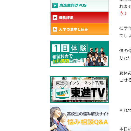
れま
う！
低学
でし
僕の
りた
夏休
ごせ
それ
本日