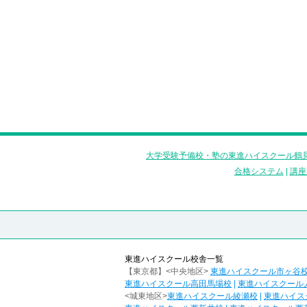
大学受験予備校・塾の東進ハイスクール鶴見
合格システム
|
講座
東進ハイスクール校舎一覧
【東京都】<中央地区>
東進ハイスクール市ヶ谷
東進ハイスクール高田馬場校
|
東進ハイスクール
<城東地区>
東進ハイスクール綾瀬校
|
東進ハイス