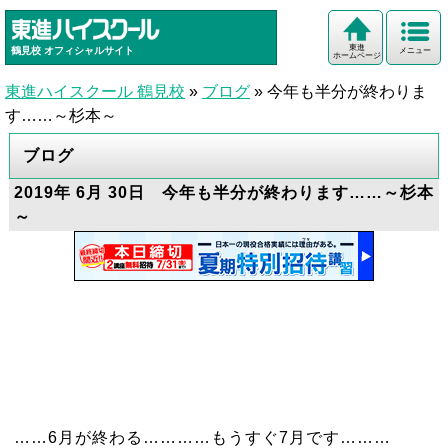
東進
鶴見校
オフィシャルサイト
メニュー
ホームページ
東進ハイスクール 鶴見校
»
ブログ
»
今年も半分が終わりま
す……～杉本～
ブログ
2019年 6月 30日 今年も半分が終わります……～杉本
～
……6月が終わる…………もうすぐ7月です………