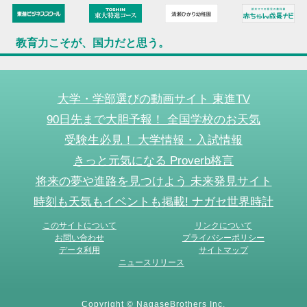
教育力こそが、国力だと思う。
大学・学部選びの動画サイト 東進TV
90日先まで大胆予報！ 全国学校のお天気
受験生必見！ 大学情報・入試情報
きっと元気になる Proverb格言
将来の夢や進路を見つけよう 未来発見サイト
時刻も天気もイベントも掲載! ナガセ世界時計
このサイトについて
リンクについて
お問い合わせ
プライバシーポリシー
データ利用
サイトマップ
ニュースリリース
Copyright © NagaseBrothers Inc.