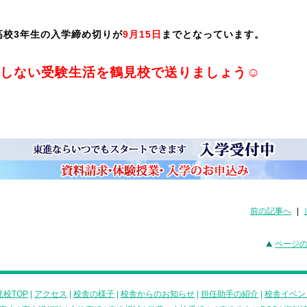
高校3年生の入学締め切りが
9月15日
までとなっています。
しない受験生活を鶴見校で送りましょう☺
前の記事へ
|
ページ
校TOP
|
アクセス
|
校舎の様子
|
校舎からのお知らせ
|
担任助手の紹介
|
校舎イベン