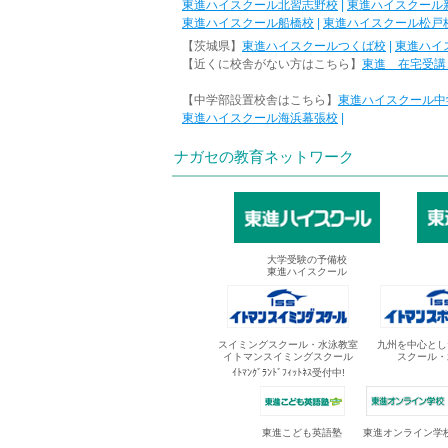
東進ハイスクール北習志野校
|
東進ハイスクール
東進ハイスクール船橋校
|
東進ハイスクール松戸
【茨城県】
東進ハイスクールつくば校
|
東進ハイ
【近くに校舎がない方はこちら】
東進 在宅受講
【中学部設置校舎はこちら】
東進ハイスクール中
東進ハイスクール海浜幕張校
|
ナガセの教育ネットワーク
大学受験の予備校
東進ハイスクール
スイミングスクール・水泳教室
九州を中心とし
イトマンスイミングスクール
スクール・
ｲﾄﾏﾝｸﾞﾗﾝﾄﾞﾌｨｯﾄﾈｽ受付中!
東進オンライン学
東進こども英語塾