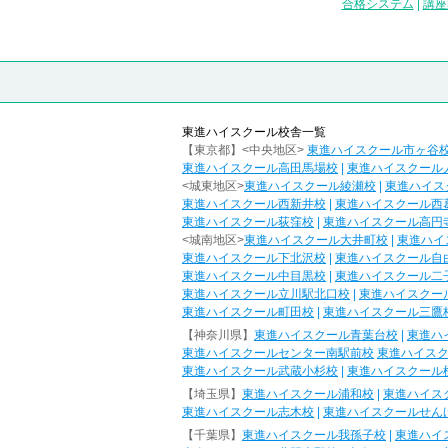
合格システム
|
講座
東進ハイスクール校舎一覧
【東京都】<中央地区>
東進ハイスクール市ヶ谷
東進ハイスクール高田馬場校
|
東進ハイスクール
<城東地区>
東進ハイスクール綾瀬校
|
東進ハイス
東進ハイスクール西新井校
|
東進ハイスクール西
東進ハイスクール荻窪校
|
東進ハイスクール高円
<城南地区>
東進ハイスクール大井町校
|
東進ハイ
東進ハイスクール下北沢校
|
東進ハイスクール自
東進ハイスクール中目黒校
|
東進ハイスクール二
東進ハイスクール立川駅北口校
|
東進ハイスクー
東進ハイスクール町田校
|
東進ハイスクール三鷹
【神奈川県】
東進ハイスクール青葉台校
|
東進ハ
東進ハイスクールセンター南駅前校
東進ハイス
東進ハイスクール武蔵小杉校
|
東進ハイスクール
【埼玉県】
東進ハイスクール浦和校
|
東進ハイス
東進ハイスクール志木校
|
東進ハイスクールせん
【千葉県】
東進ハイスクール我孫子校
|
東進ハイ