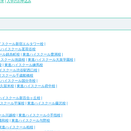
請求
|
入学のお申込み
イスクール新宿エルタワー校
|
進ハイスクール茗荷谷校
ール錦糸町校
|
東進ハイスクール豊洲校
|
イスクール池袋校
|
東進ハイスクール大泉学園校
|
校
|
東進ハイスクール練馬校
イスクール渋谷駅西口校
|
イスクール千歳船橋校
進ハイスクール国分寺校
|
久留米校
|
東進ハイスクール府中校
|
ハイスクール新百合ヶ丘校
|
スクール平塚校
|
東進ハイスクール藤沢校
|
ール川越校
|
東進ハイスクール小手指校
|
浦和校
|
東進ハイスクール与野校
東進ハイスクール柏校
|