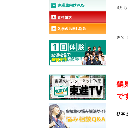
8月
さて
鶴
で
杉本