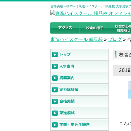
合格実績～橋本～ | 東進ハイスクール 鶴見校 大学受
東進ハイスクール 鶴見校
»
ブログ
»
校舎
201
こん