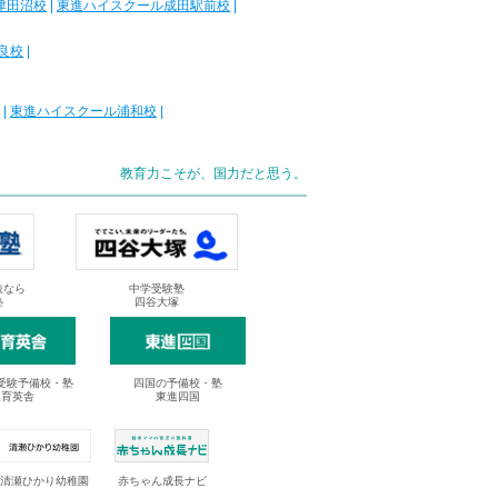
津田沼校
|
東進ハイスクール成田駅前校
|
良校
|
|
東進ハイスクール浦和校
|
教育力こそが、国力だと思う。
抜なら
中学受験塾
塾
四谷大塚
受験予備校・塾
四国の予備校・塾
進育英舎
東進四国
清瀬ひかり幼稚園
赤ちゃん成長ナビ