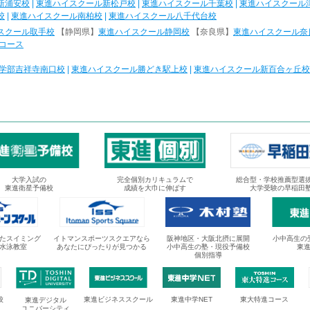
新浦安校
|
東進ハイスクール新松戸校
|
東進ハイスクール千葉校
|
東進ハイスクール
校
|
東進ハイスクール南柏校
|
東進ハイスクール八千代台校
スクール取手校
【静岡県】
東進ハイスクール静岡校
【奈良県】
東進ハイスクール奈
コース
学部吉祥寺南口校
|
東進ハイスクール勝どき駅上校
|
東進ハイスクール新百合ヶ丘校
大学入試の
完全個別カリキュラムで
総合型・学校推薦型選
東進衛星予備校
成績を大巾に伸ばす
大学受験の早稲田
たスイミング
イトマンスポーツスクエアなら
阪神地区・大阪北摂に展開
小中高生の
水泳教室
あなたにぴったりが見つかる
小中高生の塾・現役予備校
東
個別指導
校
東進ビジネススクール
東進中学NET
東大特進コース
東進デジタル
ユニバーシティ