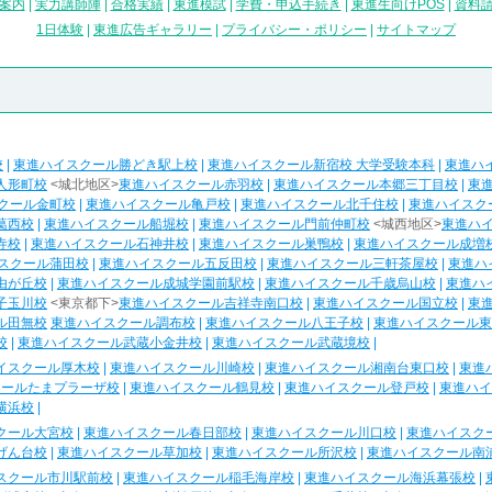
案内
|
実力講師陣
|
合格実績
|
東進模試
|
学費・申込手続き
|
東進生向けPOS
|
資料
1日体験
|
東進広告ギャラリー
|
プライバシー・ポリシー
|
サイトマップ
校
|
東進ハイスクール勝どき駅上校
|
東進ハイスクール新宿校 大学受験本科
|
東進ハ
人形町校
<城北地区>
東進ハイスクール赤羽校
|
東進ハイスクール本郷三丁目校
|
東
クール金町校
|
東進ハイスクール亀戸校
|
東進ハイスクール北千住校
|
東進ハイスク
葛西校
|
東進ハイスクール船堀校
|
東進ハイスクール門前仲町校
<城西地区>
東進ハ
寺校
|
東進ハイスクール石神井校
|
東進ハイスクール巣鴨校
|
東進ハイスクール成増
スクール蒲田校
|
東進ハイスクール五反田校
|
東進ハイスクール三軒茶屋校
|
東進ハ
由が丘校
|
東進ハイスクール成城学園前駅校
|
東進ハイスクール千歳烏山校
|
東進ハ
子玉川校
<東京都下>
東進ハイスクール吉祥寺南口校
|
東進ハイスクール国立校
|
東
ル田無校
東進ハイスクール調布校
|
東進ハイスクール八王子校
|
東進ハイスクール東
校
|
東進ハイスクール武蔵小金井校
|
東進ハイスクール武蔵境校
|
イスクール厚木校
|
東進ハイスクール川崎校
|
東進ハイスクール湘南台東口校
|
東進
クールたまプラーザ校
|
東進ハイスクール鶴見校
|
東進ハイスクール登戸校
|
東進ハイ
横浜校
|
クール大宮校
|
東進ハイスクール春日部校
|
東進ハイスクール川口校
|
東進ハイスク
げん台校
|
東進ハイスクール草加校
|
東進ハイスクール所沢校
|
東進ハイスクール南
スクール市川駅前校
|
東進ハイスクール稲毛海岸校
|
東進ハイスクール海浜幕張校
|