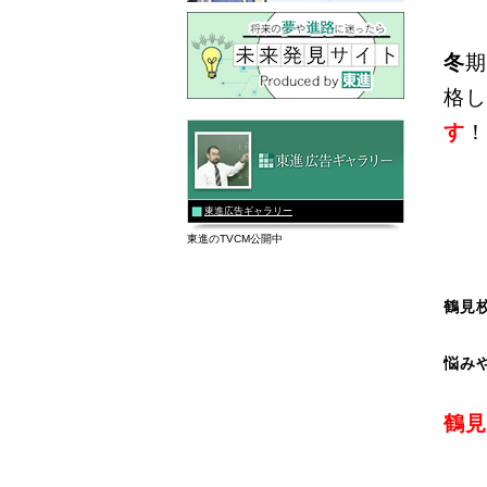
冬
期
格し
す
！
東進広告ギャラリー
東進のTVCM公開中
鶴見
悩み
鶴見