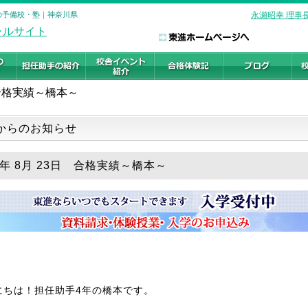
験の予備校・塾｜神奈川県
永瀬昭幸 理事
合格実績～橋本～
からのお知らせ
9年 8月 23日 合格実績～橋本～
にちは！担任助手4年の橋本です。