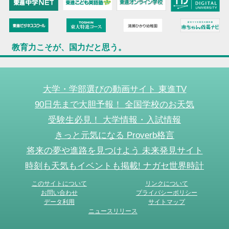
教育力こそが、国力だと思う。
大学・学部選びの動画サイト 東進TV
90日先まで大胆予報！ 全国学校のお天気
受験生必見！ 大学情報・入試情報
きっと元気になる Proverb格言
将来の夢や進路を見つけよう 未来発見サイト
時刻も天気もイベントも掲載! ナガセ世界時計
このサイトについて
リンクについて
お問い合わせ
プライバシーポリシー
データ利用
サイトマップ
ニュースリリース