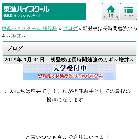
東進
鶴見校
オフィシャルサイト
メニュー
ホームページ
東進ハイスクール 鶴見校
»
ブログ
»
朝登校は長時間勉強のカ
ギ～増井～
ブログ
2019年 3月 31日 朝登校は長時間勉強のカギ～増井～
こんにちは増井です！これが担任助手としての最後の
投稿になります！
と言いつつも今まで通りにいきます