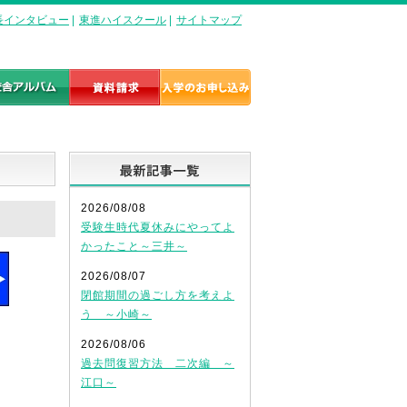
長インタビュー
|
東進ハイスクール
|
サイトマップ
最新記事一覧
2026/08/08
受験生時代夏休みにやってよ
かったこと～三井～
2026/08/07
閉館期間の過ごし方を考えよ
う ～小崎～
2026/08/06
過去問復習方法 二次編 ～
江口～