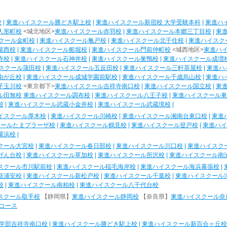
校
|
東進ハイスクール勝どき駅上校
|
東進ハイスクール新宿校 大学受験本科
|
東進ハ
人形町校
<城北地区>
東進ハイスクール赤羽校
|
東進ハイスクール本郷三丁目校
|
東
クール金町校
|
東進ハイスクール亀戸校
|
東進ハイスクール北千住校
|
東進ハイスク
葛西校
|
東進ハイスクール船堀校
|
東進ハイスクール門前仲町校
<城西地区>
東進ハ
寺校
|
東進ハイスクール石神井校
|
東進ハイスクール巣鴨校
|
東進ハイスクール成増
スクール蒲田校
|
東進ハイスクール五反田校
|
東進ハイスクール三軒茶屋校
|
東進ハ
由が丘校
|
東進ハイスクール成城学園前駅校
|
東進ハイスクール千歳烏山校
|
東進ハ
子玉川校
<東京都下>
東進ハイスクール吉祥寺南口校
|
東進ハイスクール国立校
|
東
ル田無校
東進ハイスクール調布校
|
東進ハイスクール八王子校
|
東進ハイスクール東
校
|
東進ハイスクール武蔵小金井校
|
東進ハイスクール武蔵境校
|
イスクール厚木校
|
東進ハイスクール川崎校
|
東進ハイスクール湘南台東口校
|
東進
クールたまプラーザ校
|
東進ハイスクール鶴見校
|
東進ハイスクール登戸校
|
東進ハイ
横浜校
|
クール大宮校
|
東進ハイスクール春日部校
|
東進ハイスクール川口校
|
東進ハイスク
げん台校
|
東進ハイスクール草加校
|
東進ハイスクール所沢校
|
東進ハイスクール南
スクール市川駅前校
|
東進ハイスクール稲毛海岸校
|
東進ハイスクール海浜幕張校
|
新浦安校
|
東進ハイスクール新松戸校
|
東進ハイスクール千葉校
|
東進ハイスクール
校
|
東進ハイスクール南柏校
|
東進ハイスクール八千代台校
スクール取手校
【静岡県】
東進ハイスクール静岡校
【奈良県】
東進ハイスクール奈
コース
学部吉祥寺南口校
|
東進ハイスクール勝どき駅上校
|
東進ハイスクール新百合ヶ丘校