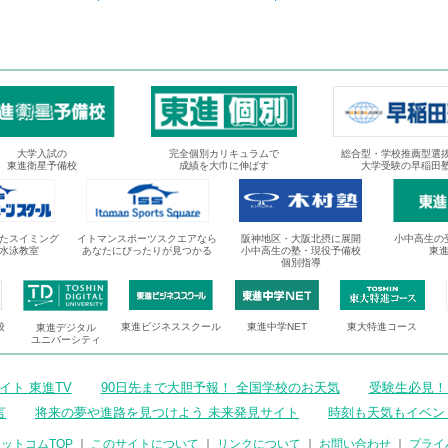
大学入試の
完全個別カリキュラムで
総合型・学校推薦型選
東進衛星予備校
成績を大巾に伸ばす
大学受験の早稲田
たスイミング
イトマンスポーツスクエアなら
阪神地区・大阪北摂に展開
小中高生の
水泳教室
あなたにぴったりが見つかる
小中高生の塾・現役予備校
東
個別指導
校
東進ビジネススクール
東進中学NET
東大特進コース
東進デジタル
ユニバーシティ
ト 東進TV
90日先まで大胆予報！ 全国学校のお天気
受験生必見！
言
将来の夢や進路を見つけよう 未来発見サイト
時刻も天気もイベン
ットコムTOP
｜
このサイトについて
｜
リンクについて
｜
お問い合わせ
｜
プライ