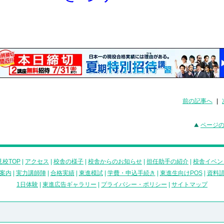
前の記事へ
|
ページ
校TOP
|
アクセス
|
校舎の様子
|
校舎からのお知らせ
|
担任助手の紹介
|
校舎イベン
案内
|
実力講師陣
|
合格実績
|
東進模試
|
学費・申込手続き
|
東進生向けPOS
|
資料
1日体験
|
東進広告ギャラリー
|
プライバシー・ポリシー
|
サイトマップ